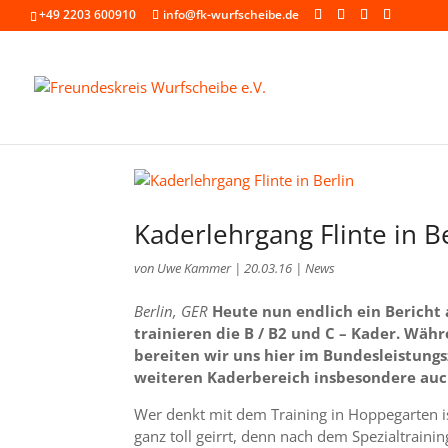
+49 2203 600910
info@fk-wurfscheibe.de
Kaderlehrgang Flinte in B
von
Uwe Kammer
|
20.03.16
|
News
Berlin, GER
Heute nun endlich ein Bericht 
trainieren die B / B2 und C – Kader. Wä
bereiten wir uns hier im Bundesleistun
weiteren Kaderbereich insbesondere auc
Wer denkt mit dem Training in Hoppegarten ist
ganz toll geirrt, denn nach dem Spezialtraini