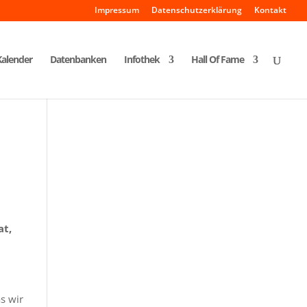
Impressum
Datenschutzerklärung
Kontakt
Kalender
Datenbanken
Infothek
Hall Of Fame
at,
as wir