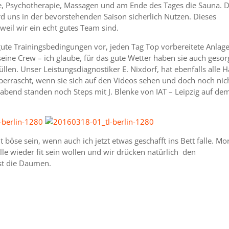
e, Psychotherapie, Massagen und am Ende des Tages die Sauna. 
rd uns in der bevorstehenden Saison sicherlich Nutzen. Dieses
weil wir ein echt gutes Team sind.
ute Trainingsbedingungen vor, jeden Tag Top vorbereitete Anlag
ine Crew – ich glaube, für das gute Wetter haben sie auch gesor
llen. Unser Leistungsdiagnostiker E. Nixdorf, hat ebenfalls alle 
überrascht, wenn sie sich auf den Videos sehen und doch noch nic
gabend standen noch Steps mit J. Blenke von IAT – Leipzig auf de
ht böse sein, wenn auch ich jetzt etwas geschafft ins Bett falle. M
lle wieder fit sein wollen und wir drücken natürlich den
st die Daumen.