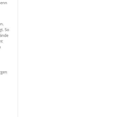
Denn
en.
gt. So
Hände
ht
m
orgen