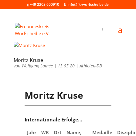
+49 2203 600910
info@fk-wurfscheibe.de
Moritz Kruse
von
Wolfgang Lamée
|
13.05.20
|
Athleten-DB
Moritz Kruse
Internationale Erfolge…
Jahr
WK
Ort
Name,
Medaille
Diszipli