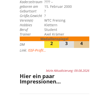
Kaderzeitraum
???? –
geboren am
15. Februar 2000
Geburtsort
?
Größe,Gewicht
?
Verein(e)
WTC Freising
Hobbies
Klettern
Beruf
Student
Trainer
Axel Krämer
Medaillenspiegel
2
3
4
DM
Link:
ISSF-Profil…
letzte Aktualisierung: 09.08.2026
Hier ein paar
Impressionen…