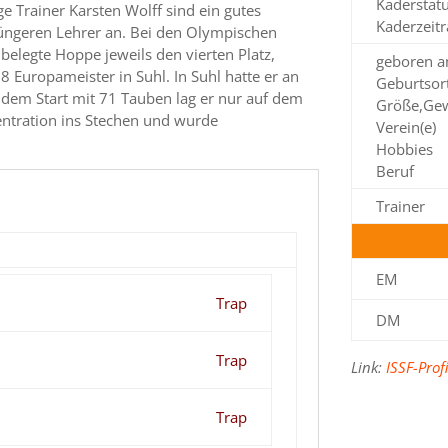
Kaderstat
ge Trainer Karsten Wolff sind ein gutes
Kaderzeit
üngeren Lehrer an. Bei den Olympischen
elegte Hoppe jeweils den vierten Platz,
geboren 
Europameister in Suhl. In Suhl hatte er an
Geburtsor
 dem Start mit 71 Tauben lag er nur auf dem
Größe,Gew
ntration ins Stechen und wurde
Verein(e)
Hobbies
Beruf
Trainer
EM
Trap
DM
Trap
Link:
ISSF-Prof
Trap