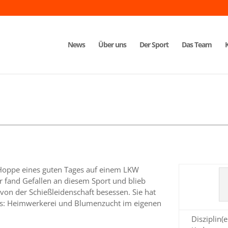
News
Über uns
Der Sport
Das Team
Hoppe eines guten Tages auf einem LKW
 fand Gefallen an diesem Sport und blieb
von der Schießleidenschaft besessen. Sie hat
es: Heimwerkerei und Blumenzucht im eigenen
Disziplin(e