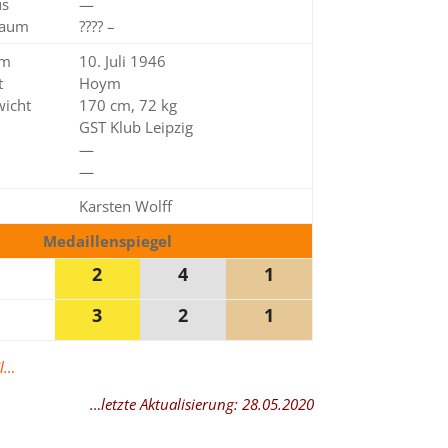
us
—
raum
???? –
am
10. Juli 1946
t
Hoym
icht
170 cm, 72 kg
GST Klub Leipzig
—
—
Karsten Wolff
Medaillenspiegel
2
4
1
3
2
1
il…
…letzte Aktualisierung: 28.05.2020