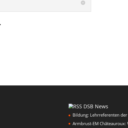
…
DSB News
Bildung: Lehrreferenten de
Armbrust-EM Châteauroux: W