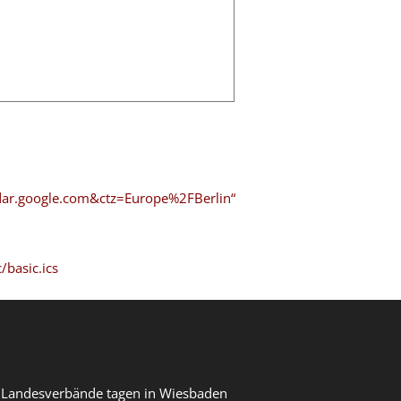
dar.google.com&ctz=Europe%2FBerlin“
basic.ics
r Landesverbände tagen in Wiesbaden