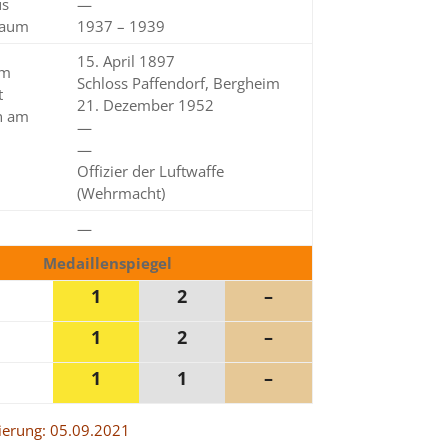
us
—
raum
1937 – 1939
15. April 1897
am
Schloss Paffendorf, Bergheim
t
21. Dezember 1952
n am
—
—
Offizier der Luftwaffe
(Wehrmacht)
—
Medaillenspiegel
1
2
–
1
2
–
1
1
–
sierung: 05.09.2021