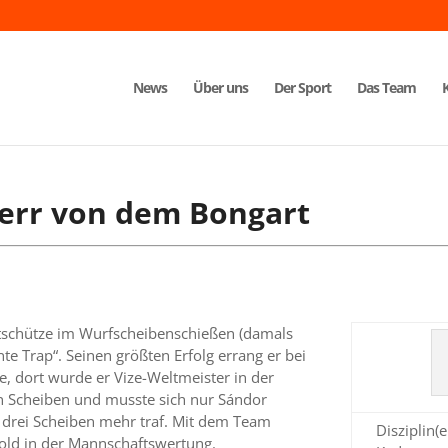
News
Über uns
Der Sport
Das Team
err von dem Bongart
rtschütze im Wurfscheibenschießen (damals
te Trap“. Seinen größten Erfolg errang er bei
, dort wurde er Vize-Weltmeister in der
n Scheiben und musste sich nur Sándor
 drei Scheiben mehr traf. Mit dem Team
Disziplin(e
 Gold in der Mannschaftswertung.