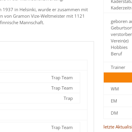
Kaderstat
Kaderzeit
en 1937 in Helsinki, wurde er zusammen mit
rrn von Gramon Vize-Weltmeister mit 1121
geboren 
 finnische Mannschaft.
Geburtsor
verstorbe
Verein(e)
Hobbies
Beruf
Trainer
Trap Team
Trap Team
WM
Trap
EM
DM
letzte Aktuali
Trap Team