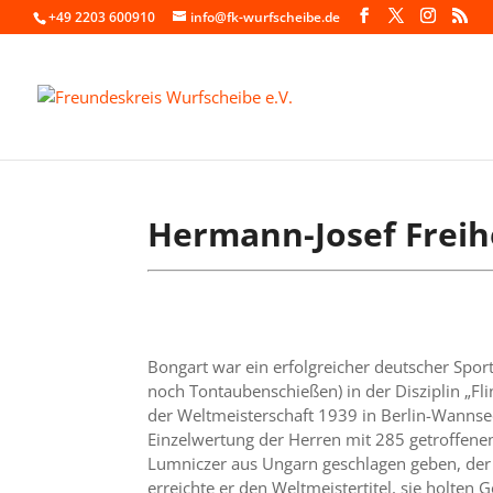
+49 2203 600910
info@fk-wurfscheibe.de
Hermann-Josef Freih
Bongart war ein erfolgreicher deutscher Spo
noch Tontaubenschießen) in der Disziplin „Flin
der Weltmeisterschaft 1939 in Berlin-Wannsee
Einzelwertung der Herren mit 285 getroffene
Lumniczer aus Ungarn geschlagen geben, der
erreichte er den Weltmeistertitel, sie holten