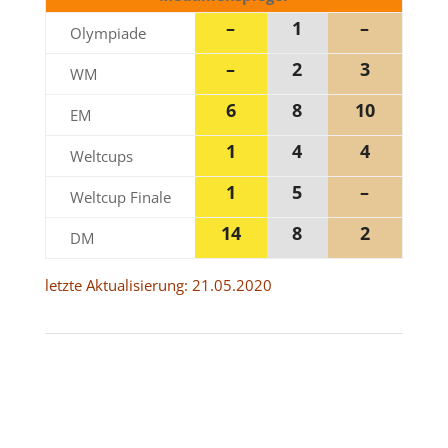
–
1
–
Olympiade
–
2
3
WM
6
8
10
EM
1
4
4
Weltcups
1
5
–
Weltcup Finale
14
8
2
DM
letzte Aktualisierung: 21.05.2020