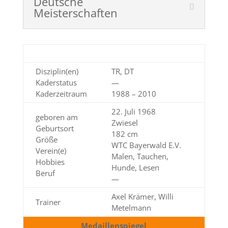
Deutsche
Meisterschaften
Disziplin(en)
TR, DT
Kaderstatus
—
Kaderzeitraum
1988 – 2010
22. Juli 1968
geboren am
Zwiesel
Geburtsort
182 cm
Größe
WTC Bayerwald E.V.
Verein(e)
Malen, Tauchen,
Hobbies
Hunde, Lesen
Beruf
—
Axel Krämer, Willi
Trainer
Metelmann
Medaillenspiegel