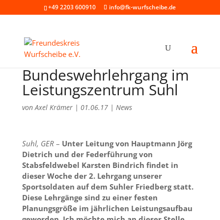
+49 2203 600910
info@fk-wurfscheibe.de
Bundeswehrlehrgang im
Leistungszentrum Suhl
von
Axel Krämer
|
01.06.17
|
News
Suhl, GER
–
Unter Leitung von Hauptmann Jörg
Dietrich und der Federführung von
Stabsfeldwebel Karsten Bindrich findet in
dieser Woche der 2. Lehrgang unserer
Sportsoldaten auf dem Suhler Friedberg statt.
Diese Lehrgänge sind zu einer festen
Planungsgröße im jährlichen Leistungsaufbau
geworden. Ich möchte mich an dieser Stelle