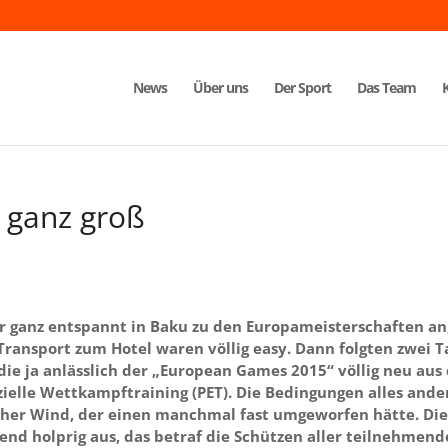
News
Über uns
Der Sport
Das Team
 ganz groß
ir ganz entspannt in Baku zu den Europameisterschaften an
ransport zum Hotel waren völlig easy. Dann folgten zwei T
e, die ja anlässlich der „European Games 2015“ völlig neu au
ielle Wettkampftraining (PET). Die Bedingungen alles ande
ischer Wind, der einen manchmal fast umgeworfen hätte. Di
end holprig aus, das betraf die Schützen aller teilnehmen