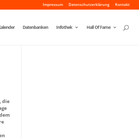
Impressum
Datenschutzerklärung
Kontakt
Kalender
Datenbanken
Infothek
Hall Of Fame
, die
age
s dem
re
e
den