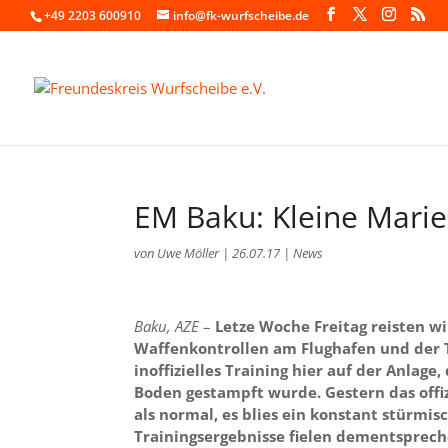
+49 2203 600910
info@fk-wurfscheibe.de
EM Baku: Kleine Marie
von
Uwe Möller
|
26.07.17
|
News
Baku, AZE
–
Letze Woche Freitag reisten w
Waffenkontrollen am Flughafen und der T
inoffizielles Training hier auf der Anlag
Boden gestampft wurde. Gestern das offiz
als normal, es blies ein konstant stürm
Trainingsergebnisse fielen dementsprech