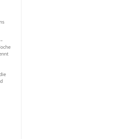
ins
 –
 Woche
ennt
die
nd