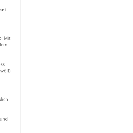
e
bei
b! Mit
rdem
oss
wölf)
lich
 und