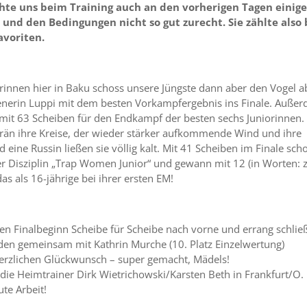
te uns beim Training auch an den vorherigen Tagen einig
und den Bedingungen nicht so gut zurecht. Sie zählte also 
avoriten.
orinnen hier in Baku schoss unsere Jüngste dann aber den Vogel a
enerin Luppi mit dem besten Vorkampfergebnis ins Finale. Auße
rf mit 63 Scheiben für den Endkampf der besten sechs Juniorinnen.
rän ihre Kreise, der wieder stärker aufkommende Wind und ihre
 eine Russin ließen sie völlig kalt. Mit 41 Scheiben im Finale sch
r Disziplin „Trap Women Junior“ und gewann mit 12 (in Worten: z
s als 16-jährige bei ihrer ersten EM!
ren Finalbeginn Scheibe für Scheibe nach vorne und errang schließ
den gemeinsam mit Kathrin Murche (10. Platz Einzelwertung)
erzlichen Glückwunsch – super gemacht, Mädels!
die Heimtrainer Dirk Wietrichowski/Karsten Beth in Frankfurt/O.
ute Arbeit!