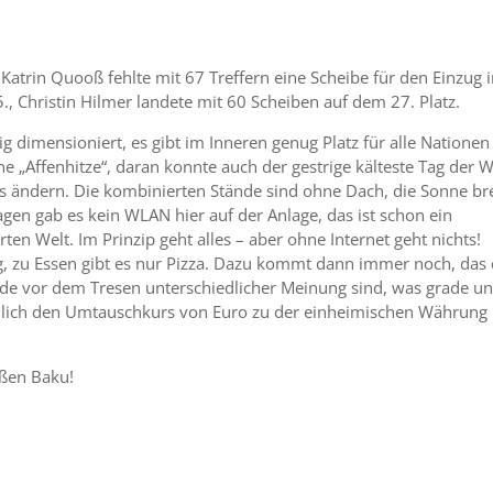
Katrin Quooß fehlte mit 67 Treffern eine Scheibe für den Einzug 
5., Christin Hilmer landete mit 60 Scheiben auf dem 27. Platz.
ig dimensioniert, es gibt im Inneren genug Platz für alle Nationen
ine „Affenhitze“, daran konnte auch der gestrige kälteste Tag der
s ändern. Die kombinierten Stände sind ohne Dach, die Sonne br
en gab es kein WLAN hier auf der Anlage, das ist schon ein
ten Welt. Im Prinzip geht alles – aber ohne Internet geht nichts!
, zu Essen gibt es nur Pizza. Dazu kommt dann immer noch, das 
de vor dem Tresen unterschiedlicher Meinung sind, was grade u
chlich den Umtauschkurs von Euro zu der einheimischen Währung
ißen Baku!