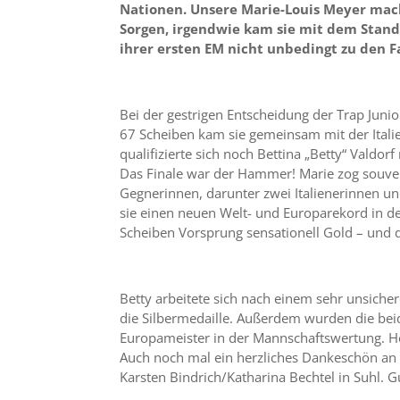
Nationen. Unsere Marie-Louis Meyer mach
Sorgen, irgendwie kam sie mit dem Stand 
ihrer ersten EM nicht unbedingt zu den F
Bei der gestrigen Entscheidung der Trap Juni
67 Scheiben kam sie gemeinsam mit der Itali
qualifizierte sich noch Bettina „Betty“ Valdo
Das Finale war der Hammer! Marie zog souve
Gegnerinnen, darunter zwei Italienerinnen und
sie einen neuen Welt- und Europarekord in de
Scheiben Vorsprung sensationell Gold – und da
Betty arbeitete sich nach einem sehr unsiche
die Silbermedaille. Außerdem wurden die bei
Europameister in der Mannschaftswertung. H
Auch noch mal ein herzliches Dankeschön an 
Karsten Bindrich/Katharina Bechtel in Suhl. G