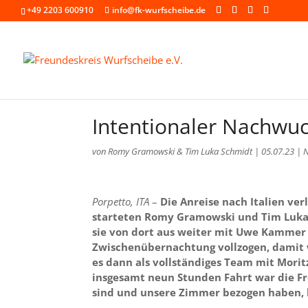
+49 2203 600910
info@fk-wurfscheibe.de
Intentionaler Nachwuc
von
Romy Gramowski & Tim Luka Schmidt
|
05.07.23
|
Porpetto, ITA
–
Die Anreise nach Italien ve
starteten Romy Gramowski und Tim Luka 
sie von dort aus weiter mit Uwe Kammer
Zwischenübernachtung vollzogen, damit 
es dann als vollständiges Team mit Morit
insgesamt neun Stunden Fahrt war die F
sind und unsere Zimmer bezogen haben, 