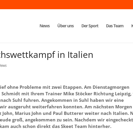
News
Über uns
Der Sport
Das Team
hswettkampf in Italien
News
rlief ohne Probleme mit zwei Etappen. Am Dienstagmorgen
Schmidt mit Ihrem Trainer Mike Stöcker Richtung Leipzig,
 nach Suhl fuhren. Angekommen in Suhl haben wir eine
wir ausgeruht weiterfahren konnten. Am nächsten Morgen 
z John, Marius John und Paul Butterer weiter nach Italien. 
reude groß, angekommen zu sein. Nachdem wir eingecheck
kam auch schon direkt das Skeet Team hinterher.