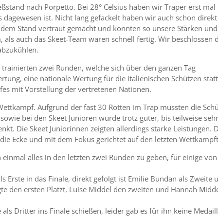
ßstand nach Porpetto. Bei 28° Celsius haben wir Traper erst mal
 dagewesen ist. Nicht lang gefackelt haben wir auch schon direkt
 dem Stand vertraut gemacht und konnten so unsere Stärken und
 als auch das Skeet-Team waren schnell fertig. Wir beschlossen 
abzukühlen.
p trainierten zwei Runden, welche sich über den ganzen Tag
ertung, eine nationale Wertung für die italienischen Schützen stat
es mit Vorstellung der vertretenen Nationen.
ettkampf. Aufgrund der fast 30 Rotten im Trap mussten die Sch
owie bei den Skeet Junioren wurde trotz guter, bis teilweise seh
kt. Die Skeet Juniorinnen zeigten allerdings starke Leistungen. 
die Ecke und mit dem Fokus gerichtet auf den letzten Wettkampf
 einmal alles in den letzten zwei Runden zu geben, für einige von
 Erste in das Finale, direkt gefolgt ist Emilie Bundan als Zweite 
gte den ersten Platzt, Luise Middel den zweiten und Hannah Midd
ls Dritter ins Finale schießen, leider gab es für ihn keine Medaill