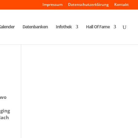
Impressum
Datenschutzerklärung
Kontakt
Kalender
Datenbanken
Infothek
Hall Of Fame
 wo
ging
Nach
t