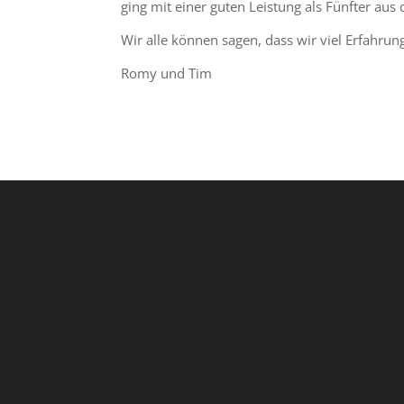
ging mit einer guten Leistung als Fünfter aus
Wir alle können sagen, dass wir viel Erfahr
Romy und Tim