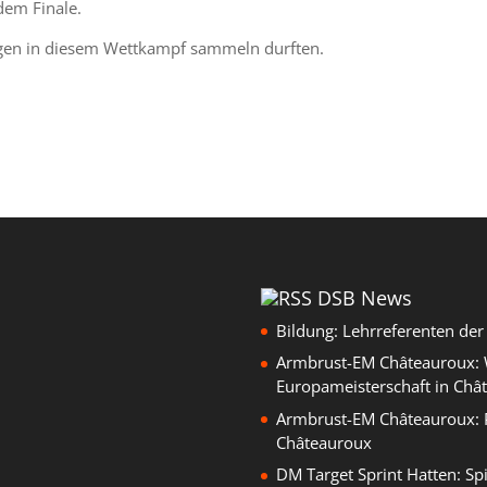
 dem Finale.
ungen in diesem Wettkampf sammeln durften.
DSB News
Bildung: Lehrreferenten de
Armbrust-EM Châteauroux: W
Europameisterschaft in Châ
Armbrust-EM Châteauroux: 
Châteauroux
DM Target Sprint Hatten: Sp