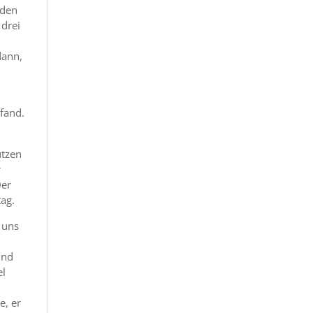
 den
 drei
dann,
tfand.
ützen
r
Der
tag.
 uns
und
el
e, er