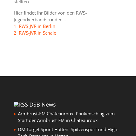
stellten.
Hier findet Ihr Bilder von den RWS-
Jugendverbandsrunden…
1. RWS-JVR in Berlin
2. RWS-JVR in Schale
DSB News
Armbrust-EM Châteauroux: Paukenschlag zum
Start der Armbrust-EM in Châteauroux
DM Target Sprint Hatten: Spitzensport und High-
Tech-Premiere in Hatten