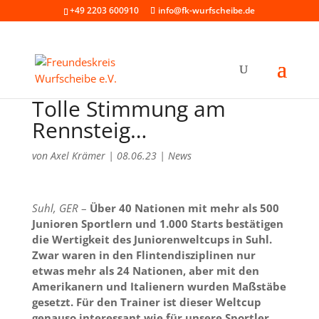
+49 2203 600910
info@fk-wurfscheibe.de
Tolle Stimmung am
Rennsteig…
von
Axel Krämer
|
08.06.23
|
News
Suhl, GER
–
Über 40 Nationen mit mehr als 500
Junioren Sportlern und 1.000 Starts bestätigen
die Wertigkeit des Juniorenweltcups in Suhl.
Zwar waren in den Flintendisziplinen nur
etwas mehr als 24 Nationen, aber mit den
Amerikanern und Italienern wurden Maßstäbe
gesetzt. Für den Trainer ist dieser Weltcup
genauso interessant wie für unsere Sportler,