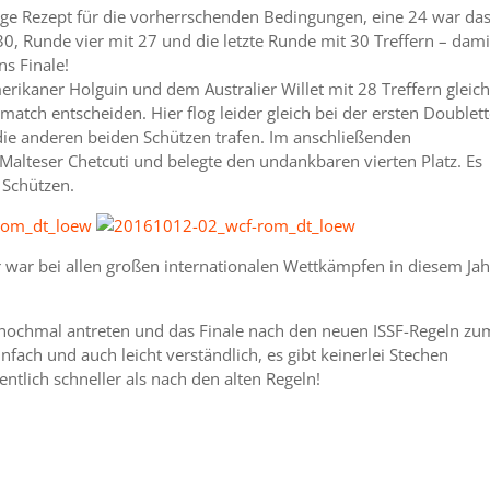
tige Rezept für die vorherrschenden Bedingungen, eine 24 war da
30, Runde vier mit 27 und die letzte Runde mit 30 Treffern – dami
ns Finale!
kaner Holguin und dem Australier Willet mit 28 Treffern gleich
tch entscheiden. Hier flog leider gleich bei der ersten Doublett
ie anderen beiden Schützen trafen. Im anschließenden
lteser Chetcuti und belegte den undankbaren vierten Platz. Es
 Schützen.
r war bei allen großen internationalen Wettkämpfen in diesem Ja
n nochmal antreten und das Finale nach den neuen ISSF-Regeln zu
nfach und auch leicht verständlich, es gibt keinerlei Stechen
ntlich schneller als nach den alten Regeln!