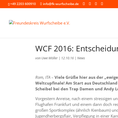
+49 2203 600910
info@fk-wurfscheibe.de
WCF 2016: Entscheidu
von
Uwe Möller
|
12.10.16
|
News
Rom, ITA
–
Viele Grüße hier aus der „ewig
Weltcupfinale! Am Start aus Deutschland 
Scheibel bei den Trap Damen und Andy L
Vorgestern Anreise, nach einem stressigen u
Flughafen Frankfurt und einem dann doch rec
großen Sportkomplex (ähnlich Kienbaum) und 
Jugendherbergsflair, Verpflegung in einer Kan