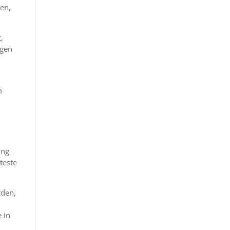
en,
,
egen
m
ung
teste
rden,
e in