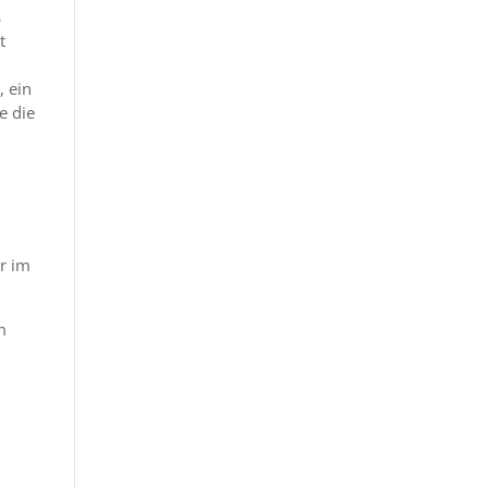
s
t
, ein
e die
hr im
m