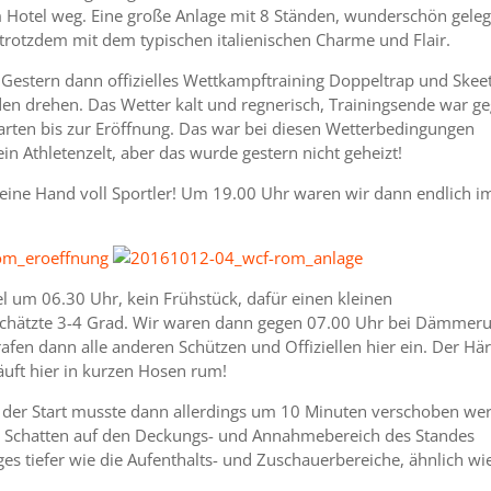
 Hotel weg. Eine große Anlage mit 8 Ständen, wunderschön geleg
 trotzdem mit dem typischen italienischen Charme und Flair.
Gestern dann offizielles Wettkampftraining Doppeltrap und Skeet
den drehen. Das Wetter kalt und regnerisch, Trainingsende war g
rten bis zur Eröffnung. Das war bei diesen Wetterbedingungen
in Athletenzelt, aber das wurde gestern nicht geheizt!
 eine Hand voll Sportler! Um 19.00 Uhr waren wir dann endlich i
 um 06.30 Uhr, kein Frühstück, dafür einen kleinen
schätzte 3-4 Grad. Wir waren dann gegen 07.00 Uhr bei Dämmer
rafen dann alle anderen Schützen und Offiziellen hier ein. Der Här
läuft hier in kurzen Hosen rum!
der Start musste dann allerdings um 10 Minuten verschoben we
r Schatten auf den Deckungs- und Annahmebereich des Standes
ges tiefer wie die Aufenthalts- und Zuschauerbereiche, ähnlich wi