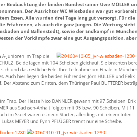
 der Beobachtung der beiden Bundestrainer Uwe MÖLLER u
enommen. Der Ausrichter WC Wiesbaden war gut vorbereit
em Essen. Alle wurden drei Tage lang gut versorgt. Für die
e Erfahrenen, als auch die ganz Jungen. Die Wertung sieht 
iesbaden und Ballenstedt), sowie der Endkampf in München
esten der Vorkämpfe zwar eine gut Ausgangsposition, aber
n A-Junioren im Trap die
ULZ. Beide lagen mit 104 Scheiben gleichauf. Sie brachten bere
 sich und das restliche Feld. Ihre Teilnahme am Finale in München
eet. Auch hier liegen die beiden Führenden Jörn HÜLLER und Felix
. Der Abstand zum Dritten, dem Thüringer Paul BUTTERER beträ
 im Trap. Der Hesse Nico DANNLER gewann mit 97 Scheiben. Erik
R aus Sachsen-Anhalt folgten mit 95 bzw. 90 Scheiben. Mit 11
 Auch im Skeet waren es neun Starter, allerdings mit einem toten
 Lukas MEYER und Fynn PFLÜGER trennt nur eine Scheibe.