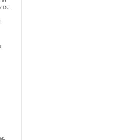
und
r DC-
i
t
at,