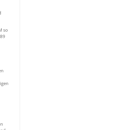
d
M so
 89
en
igen
en