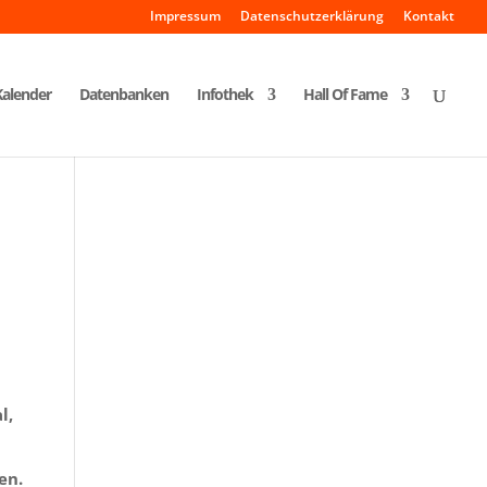
Impressum
Datenschutzerklärung
Kontakt
Kalender
Datenbanken
Infothek
Hall Of Fame
l,
en.