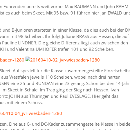
iden Führenden bereits weit vorne. Max BAUMANN und John RÄHM
 ist es auch beim Skeet. Mit 95 bzw. 91 führen hier Jan EWALD un
 und B-Junioren starteten in einer Klasse, da dies auch bei der D
wann mit 98 Scheiben. Ihr folgt Juliane BRASS aus Hessen, die auf
Pauline LINDNER. Die gleiche Differenz liegt auch zwischen den
KH und Valentina UMHÖFER trafen 101 und 92 Scheiben.
Skeet. Auf speziell für die Klasse zusammengestellte Einzelscheib
s Westfalen jeweils 110 Scheiben, wobei nach drei harten
USEN eine 25 und BUNDAN eine 23 gelang. Schon bei den 14-Jähr
t im Skeet in Schale. Im Trap ging der Sieg nach Hessen. Ivan
itz JOHN aus Thüringen und Paul EVESLAGE. Hier geht das
us mit einem Schuss.
tzen. Eine aus C- und DC-Kader zusammengestellte Klasse in beid