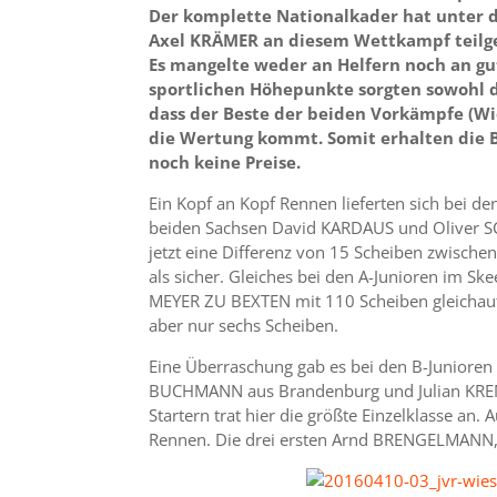
Der komplette Nationalkader hat unter
Axel KRÄMER an diesem Wettkampf teilg
Es mangelte weder an Helfern noch an gut
sportlichen Höhepunkte sorgten sowohl di
dass der Beste der beiden Vorkämpfe (W
die Wertung kommt. Somit erhalten die B
noch keine Preise.
Ein Kopf an Kopf Rennen lieferten sich bei de
beiden Sachsen David KARDAUS und Oliver SCH
jetzt eine Differenz von 15 Scheiben zwischen
als sicher. Gleiches bei den A-Junioren im Sk
MEYER ZU BEXTEN mit 110 Scheiben gleichauf
aber nur sechs Scheiben.
Eine Überraschung gab es bei den B-Junioren
BUCHMANN aus Brandenburg und Julian KREME
Startern trat hier die größte Einzelklasse an.
Rennen. Die drei ersten Arnd BRENGELMANN,