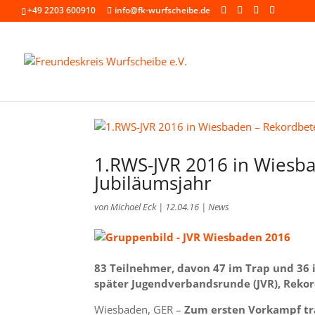
+49 2203 600910
info@fk-wurfscheibe.de
1.RWS-JVR 2016 in Wiesba
Jubiläumsjahr
von
Michael Eck
|
12.04.16
|
News
83 Teilnehmer, davon 47 im Trap und 36 
später Jugendverbandsrunde (JVR), Rekor
Wiesbaden, GER –
Zum ersten Vorkampf tra