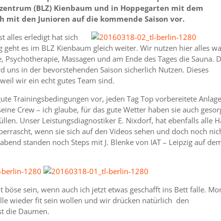
gszentrum (BLZ) Kienbaum und in Hoppegarten mit dem
h mit den Junioren auf die kommende Saison vor.
 alles erledigt hat sich
ng geht es im BLZ Kienbaum gleich weiter. Wir nutzen hier alles w
e, Psychotherapie, Massagen und am Ende des Tages die Sauna. 
rd uns in der bevorstehenden Saison sicherlich Nutzen. Dieses
weil wir ein echt gutes Team sind.
ute Trainingsbedingungen vor, jeden Tag Top vorbereitete Anlag
ine Crew – ich glaube, für das gute Wetter haben sie auch gesor
llen. Unser Leistungsdiagnostiker E. Nixdorf, hat ebenfalls alle 
überrascht, wenn sie sich auf den Videos sehen und doch noch nic
gabend standen noch Steps mit J. Blenke von IAT – Leipzig auf de
ht böse sein, wenn auch ich jetzt etwas geschafft ins Bett falle. M
lle wieder fit sein wollen und wir drücken natürlich den
st die Daumen.