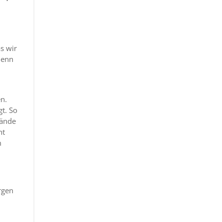
as wir
Denn
en.
gt. So
Hände
ht
m
orgen