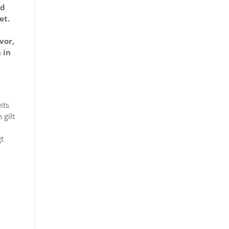
nd
et.
vor,
 in
its
 gilt
gt