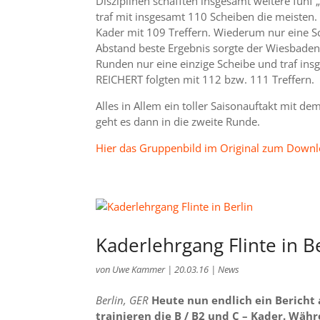
Disziplinen schafften insgesamt weitere fünf
traf mit insgesamt 110 Scheiben die meisten
Kader mit 109 Treffern. Wiederum nur eine S
Abstand beste Ergebnis sorgte der Wiesbaden
Runden nur eine einzige Scheibe und traf i
REICHERT folgten mit 112 bzw. 111 Treffern.
Alles in Allem ein toller Saisonauftakt mit d
geht es dann in die zweite Runde.
Hier das Gruppenbild im Original zum Down
Kaderlehrgang Flinte in B
von
Uwe Kammer
|
20.03.16
|
News
Berlin, GER
Heute nun endlich ein Bericht 
trainieren die B / B2 und C – Kader. Wä