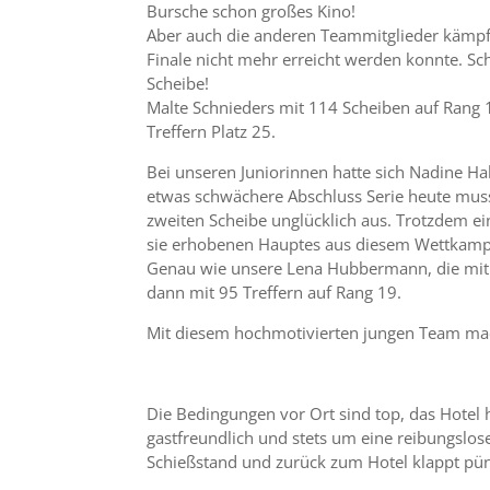
Bursche schon großes Kino!
Aber auch die anderen Teammitglieder kämpfte
Finale nicht mehr erreicht werden konnte. Sc
Scheibe!
Malte Schnieders mit 114 Scheiben auf Rang 1
Treffern Platz 25.
Bei unseren Juniorinnen hatte sich Nadine Ha
etwas schwächere Abschluss Serie heute musst
zweiten Scheibe unglücklich aus. Trotzdem ein
sie erhobenen Hauptes aus diesem Wettkamp
Genau wie unsere Lena Hubbermann, die mit 1
dann mit 95 Treffern auf Rang 19.
Mit diesem hochmotivierten jungen Team mach
Die Bedingungen vor Ort sind top, das Hotel h
gastfreundlich und stets um eine reibungslo
Schießstand und zurück zum Hotel klappt pün