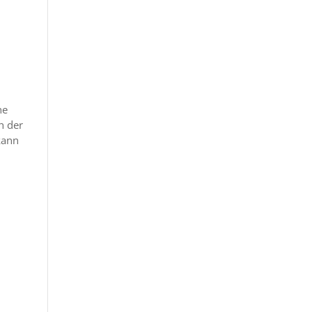
ne
h der
kann