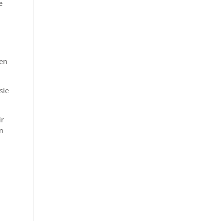
e
ten
sie
ir
rn