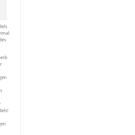
dels
chmal
 des
werb
r
ngen
in
r
dels!
gen