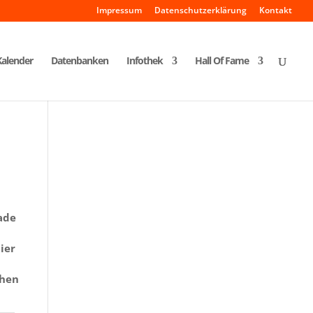
Impressum
Datenschutzerklärung
Kontakt
Kalender
Datenbanken
Infothek
Hall Of Fame
ade
ier
chen