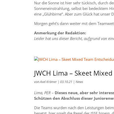
Nur die Sonne ist hier sehr tückisch, durch d
Sonneneinstrahlung, selbst bei bedecktem 
eine „Glühbirne“. Aber zum Glück hat unser 
Morgen geht’s dann weiter mit dem Teamwettb
Anmerkung der Redaktion:
Leider hat uns dieser Bericht, aufgrund von eine
JWCH Lima – Skeet Mixed
von
Axel Krämer
|
03.10.21
|
News
Lima, PER
–
Dieses neue, aber sehr intere
Schützen den Abschluss dieser Juniorenw
Die Teams wurden nach den Leistungen beim o
besetzt, hier spielt die Regel der ISSF hinein,