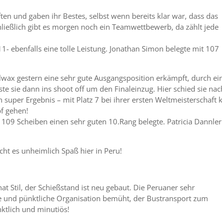
n und gaben ihr Bestes, selbst wenn bereits klar war, dass das
hließlich gibt es morgen noch ein Teamwettbewerb, da zählt jede
1- ebenfalls eine tolle Leistung. Jonathan Simon belegte mit 107
lwax gestern eine sehr gute Ausgangsposition erkämpft, durch ei
e sie dann ins shoot off um den Finaleinzug. Hier schied sie nac
 super Ergebnis – mit Platz 7 bei ihrer ersten Weltmeisterschaft 
f gehen!
09 Scheiben einen sehr guten 10.Rang belegte. Patricia Dannler
t es unheimlich Spaß hier in Peru!
at Stil, der Schießstand ist neu gebaut. Die Peruaner sehr
se und pünktliche Organisation bemüht, der Bustransport zum
ktlich und minutiös!