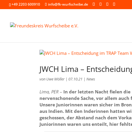
+49 2203 600910
info@fk-wurfscheibe.de
JWCH Lima – Entscheidu
von
Uwe Möller
|
07.10.21
|
News
Lima, PER
–
In der letzten Nacht fielen d
nervenschonende Sache, vor allem auch f
Unsere Juniorinnen waren sicher im Bro
aus Indien. Mit den Inderinnen hatten w
geschossen, der Abstand nach dem Vorka
Juniorinnen waren uns enteilt, hier fehl