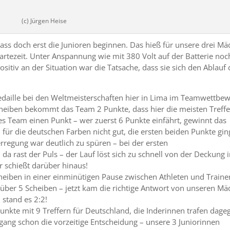
(c) Jürgen Heise
ass doch erst die Junioren beginnen. Das hieß für unsere drei Mä
artezeit. Unter Anspannung wie mit 380 Volt auf der Batterie no
Positiv an der Situation war die Tatsache, dass sie sich den Ablauf
edaille bei den Weltmeisterschaften hier in Lima im Teamwettbe
heiben bekommt das Team 2 Punkte, dass hier die meisten Treffe
des Team einen Punkt – wer zuerst 6 Punkte einfährt, gewinnt das
für die deutschen Farben nicht gut, die ersten beiden Punkte gi
rregung war deutlich zu spüren – bei der ersten
da rast der Puls – der Lauf löst sich zu schnell von der Deckung 
r schießt darüber hinaus!
eiben in einer einminütigen Pause zwischen Athleten und Traine
l über 5 Scheiben – jetzt kam die richtige Antwort von unseren Mä
 stand es 2:2!
unkte mit 9 Treffern für Deutschland, die Inderinnen trafen dage
gang schon die vorzeitige Entscheidung – unsere 3 Juniorinnen