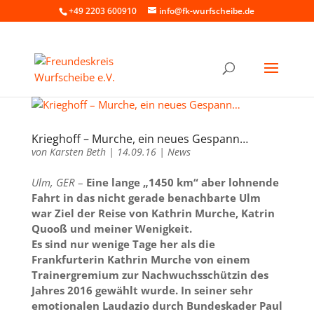
+49 2203 600910
info@fk-wurfscheibe.de
Krieghoff – Murche, ein neues Gespann…
von
Karsten Beth
|
14.09.16
|
News
Ulm, GER
–
Eine lange „1450 km“ aber lohnende
Fahrt in das nicht gerade benachbarte Ulm
war Ziel der Reise von Kathrin Murche, Katrin
Quooß und meiner Wenigkeit.
Es sind nur wenige Tage her als die
Frankfurterin Kathrin Murche von einem
Trainergremium zur Nachwuchsschützin des
Jahres 2016 gewählt wurde. In seiner sehr
emotionalen Laudazio durch Bundeskader Paul