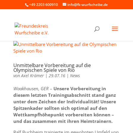
+49 2203 600910
info@fk-wurfscheibe.de
Unmittelbare Vorbereitung auf die
Olympischen Spiele von Rio
von
Axel Krämer
|
29.07.16
|
News
Waakhausen, GER
–
Unsere Vorbereitung in
diesem letzten Trainingsabschnitt stand ganz
unter dem Zeichen der Individualität! Unsere
Spitzenkader sollten sich optimal auf den
Wettkampfhöhepunkt vorbereiten können –
und das zusammen mit ihren Heimtrainern.
Ralf Buchheim trainierte im gewohnten Umfeld von