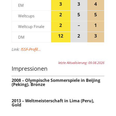
3
3
4
EM
2
5
5
Weltcups
2
–
1
Weltcup Finale
12
2
3
DM
Link:
ISSF-Profil…
letzte Aktualisierung: 09.08.2026
Impressionen
2008 – Olympische Sommerspiele in Beijing
(Peking). Bronze
2013 – Weltmeisterschaft in Lima (Peru),
Gold