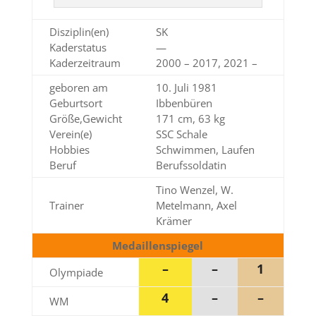
Disziplin(en)
SK
Kaderstatus
—
Kaderzeitraum
2000 – 2017, 2021 –
geboren am
10. Juli 1981
Geburtsort
Ibbenbüren
Größe,Gewicht
171 cm, 63 kg
Verein(e)
SSC Schale
Hobbies
Schwimmen, Laufen
Beruf
Berufssoldatin
Tino Wenzel, W.
Trainer
Metelmann, Axel
Krämer
Medaillenspiegel
–
–
1
Olympiade
4
–
–
WM