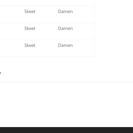
er
Skeet
Damen
er
Skeet
Damen
er
Skeet
Damen
…