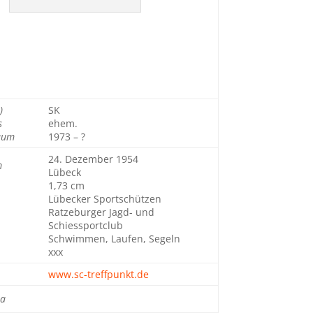
)
SK
s
ehem.
aum
1973 – ?
24. Dezember 1954
m
Lübeck
1,73 cm
Lübecker Sportschützen
Ratzeburger Jagd- und
Schiessportclub
Schwimmen, Laufen, Segeln
xxx
www.sc-treffpunkt.de
ia