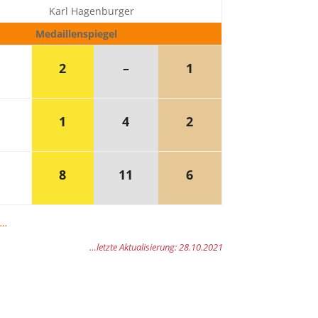
Karl Hagenburger
Medaillenspiegel
2
–
1
1
4
2
8
11
6
l…
…letzte Aktualisierung: 28.10.2021