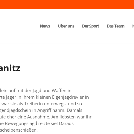
News
Über uns
Der Sport
Das Team
anitz
ein auf mit der Jagd und Waffen in
te Jäger in ihrem kleinen Eigenjagdrevier in
h war sie als Treiberin unterwegs, und so
ugendjagdschein in Angriff nahm. Damals
ute eher eine Ausnahme. Am liebsten war ihr
Die Bewegungsjagd reizte sie! Daraus
fscheibenschießen.