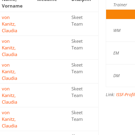
Trainer
Vorname
von
Skeet
Bronze
Kanitz,
Team
WM
Claudia
von
Skeet
Gold
Kanitz,
Team
EM
Claudia
von
Skeet
Gold
Kanitz,
Team
DM
Claudia
von
Skeet
Silber
Link:
ISSF-Profi
Kanitz,
Team
Claudia
von
Skeet
Gold
Kanitz,
Team
Claudia