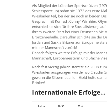
Als Mitglied der Lübecker Sportschützen (197
Schiessportclub) nahm sie 1972 das erste Mal
Wiesbaden teil, bei der sie noch in beiden Di
Gespräch mit Konrad „Conny“ Wirnhier, Oly
entschied sie sich für ihre Spezialisierung auf
ihrem zweiten Start bei einer Deutschen Meist
Bronzemedaille. Daraufhin schickte sie der
Jordan und Saskia Brixner zur Europameisters
mit der Mannschaft zurück!
Danach folgten weitere Erfolge mit der Manns
Mannschaft, Europameisterin und 5fache Vize
Nach fast vierzig Jahren startete sie 2008 zum
Wiesbaden ausgetragen wurde, wo Claudia Grä
gewann die Silbermedaille – Gold holte damal
Brinker!
Internationale Erfolge…
Jahr
WK
Ort