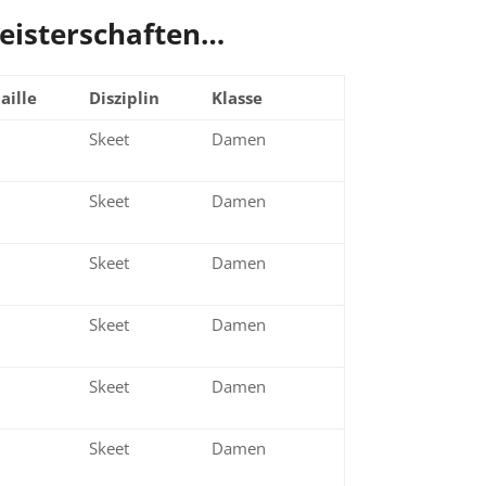
Meisterschaften…
aille
Disziplin
Klasse
nze
Skeet
Damen
nze
Skeet
Damen
d
Skeet
Damen
er
Skeet
Damen
nze
Skeet
Damen
nze
Skeet
Damen