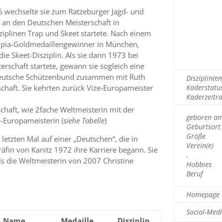
6 wechselte sie zum Ratzeburger Jagd- und
 an den Deutschen Meisterschaft in
sziplinen Trap und Skeet startete. Nach einem
mpia-Goldmedaillengewinner in München,
 die Skeet-Disziplin. Als sie dann 1973 bei
erschaft startete, gewann sie sogleich eine
 Deutsche Schützenbund zusammen mit Ruth
Disziplin(en
chaft. Sie kehrten zurück Vize-Europameister
Kaderstatu
Kaderzeitr
chaft, wie 2fache Weltmeisterin mit der
geboren a
-Europameisterin (
siehe Tabelle
)
Geburtsort
Größe
 letzten Mal auf einer „Deutschen“, die in
Verein(e)
fin von Kanitz 1972 ihre Karriere begann. Sie
.
..
s die Weltmeisterin von 2007 Christine
Hobbies
Beruf
Homepage
Social-Med
Name,
Medaille
Disziplin