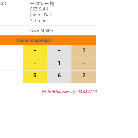
cht
— cm, — kg
SSZ Suhl
Jagen, Dart
Schüler
Uwe Möller
Medaillenspiegel
–
–
1
–
1
–
5
6
2
letzte Aktualisierung: 08.08.2026