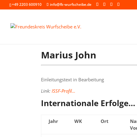
+49 2203 600910
info@fk-wurfscheibe.de
Marius John
Einleitungstext in Bearbeitung
Link:
ISSF-Profil…
Internationale Erfolge…
Jahr
WK
Ort
Na
Vo