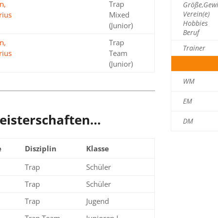
n,
Trap
Größe,Gewi
Bronze
Verein(e)
rius
Mixed
Hobbies
(Junior)
Beruf
n,
Trap
Trainer
Silber
rius
Team
(Junior)
WM
EM
Meisterschaften…
DM
e
Disziplin
Klasse
Trap
Schüler
Trap
Schüler
Trap
Jugend
Trap Team
Junioren I