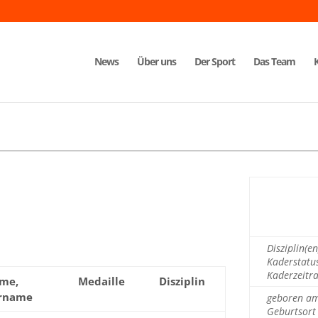
News
Über uns
Der Sport
Das Team
Disziplin(en
Kaderstatu
Kaderzeitr
me,
Medaille
Disziplin
rname
geboren a
Geburtsort