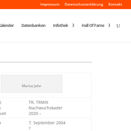
Impressum
Datenschutzerklärung
Kontakt
Kalender
Datenbanken
Infothek
Hall Of Fame
Marius John
)
TR, TRMIX
s
Nachwuchskader
aum
2020 –
m
7. September 2004
?