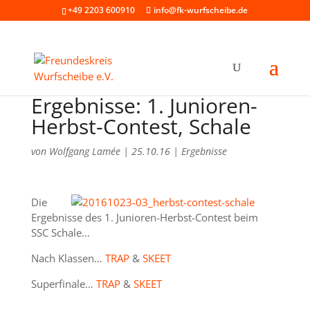
+49 2203 600910
info@fk-wurfscheibe.de
Ergebnisse: 1. Junioren-
Herbst-Contest, Schale
von
Wolfgang Lamée
|
25.10.16
|
Ergebnisse
Die
Ergebnisse des 1. Junioren-Herbst-Contest beim
SSC Schale…
Nach Klassen…
TRAP
&
SKEET
Superfinale…
TRAP
&
SKEET