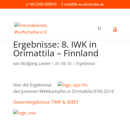
+49 2203 600910
info@fk-wurfscheibe.de
Ergebnisse: 8. IWK in
Orimattila – Finnland
von
Wolfgang Lamée
|
01.06.16
|
Ergebnisse
Hier die Ergebnisse
des Junioren-Wettkampfes in Orimattila (FIN) 2016
Gesamtergebnisse TRAP & SKEET