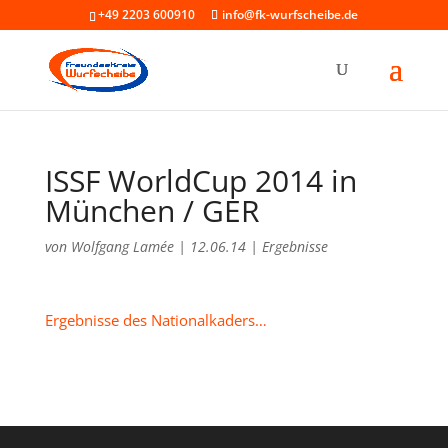
+49 2203 600910
info@fk-wurfscheibe.de
ISSF WorldCup 2014 in
München / GER
von
Wolfgang Lamée
|
12.06.14
|
Ergebnisse
Ergebnisse des Nationalkaders…