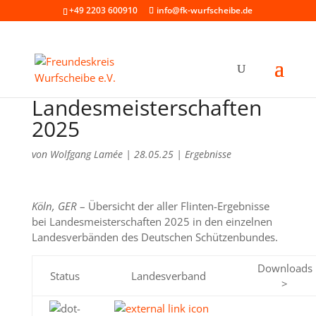
+49 2203 600910
info@fk-wurfscheibe.de
Landesmeisterschaften
2025
von
Wolfgang Lamée
|
28.05.25
|
Ergebnisse
Köln, GER
– Übersicht der aller Flinten-Ergebnisse
bei Landesmeisterschaften 2025 in den einzelnen
Landesverbänden des Deutschen Schützenbundes.
Downloads
Status
Landesverband
>