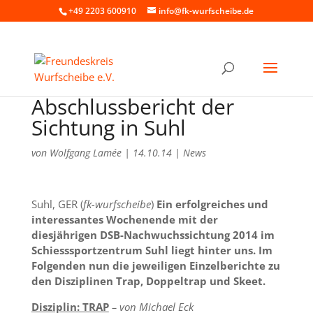
+49 2203 600910
info@fk-wurfscheibe.de
Abschlussbericht der
Sichtung in Suhl
von
Wolfgang Lamée
|
14.10.14
|
News
Suhl, GER (
fk-wurfscheibe
)
Ein erfolgreiches und
interessantes Wochenende mit der
diesjährigen DSB-Nachwuchssichtung 2014 im
Schiesssportzentrum Suhl liegt hinter uns. Im
Folgenden nun die jeweiligen Einzelberichte zu
den Disziplinen Trap, Doppeltrap und Skeet.
Disziplin: TRAP
– von Michael Eck