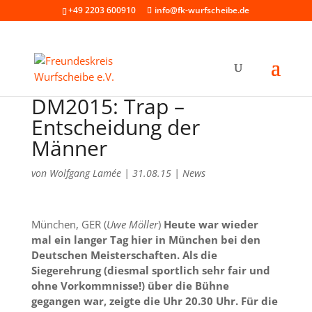
+49 2203 600910
info@fk-wurfscheibe.de
DM2015: Trap –
Entscheidung der
Männer
von
Wolfgang Lamée
|
31.08.15
|
News
München, GER (
Uwe Möller
)
Heute war wieder
mal ein langer Tag hier in München bei den
Deutschen Meisterschaften. Als die
Siegerehrung (diesmal sportlich sehr fair und
ohne Vorkommnisse!) über die Bühne
gegangen war, zeigte die Uhr 20.30 Uhr. Für die