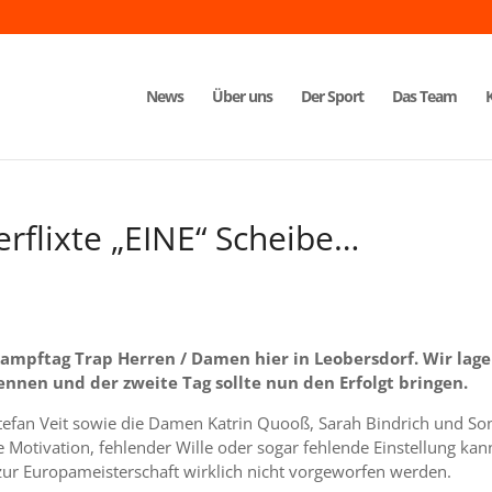
News
Über uns
Der Sport
Das Team
rflixte „EINE“ Scheibe…
ampftag Trap Herren / Damen hier in Leobersdorf. Wir lag
nen und der zweite Tag sollte nun den Erfolgt bringen.
tefan Veit sowie die Damen Katrin Quooß, Sarah Bindrich und So
e Motivation, fehlender Wille oder sogar fehlende Einstellung kan
zur Europameisterschaft wirklich nicht vorgeworfen werden.