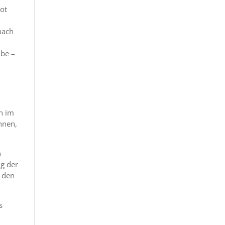
ot
nach
ibe –
en im
nnen,
n
ng der
r den
s