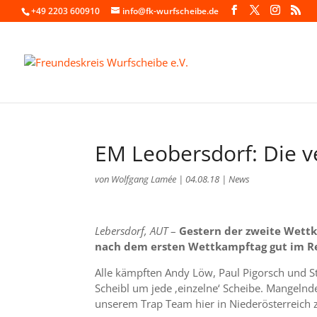
+49 2203 600910
info@fk-wurfscheibe.de
EM Leobersdorf: Die ve
von
Wolfgang Lamée
|
04.08.18
|
News
Lebersdorf, AUT
–
Gestern der zweite Wettk
nach dem ersten Wettkampftag gut im Ren
Alle kämpften Andy Löw, Paul Pigorsch und S
Scheibl um jede ‚einzelne‘ Scheibe. Mangelnd
unserem Trap Team hier in Niederösterreich 