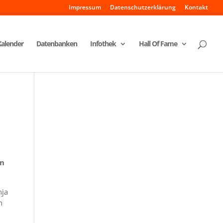
Impressum
Datenschutzerklärung
Kontakt
Kalender
Datenbanken
Infothek
Hall Of Fame
en
nja
n