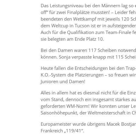
Das Leistungsniveau bei den Männern lag so 
off“ für zwei Finalplätze mussten! – Leider f
beendeten den Wettkampf mit jeweils 120 Sche
dem Weltcup in Tucson ist er in aufsteigende
Auch für die Qualifikation zum Team-Finale fe
sie belegten am Ende Platz 10.
Bei den Damen waren 117 Scheiben notwendig
können. Sonja verpasste knapp mit 115 Schei
Heute fallen die Entscheidungen bei den Trap
K.O.-System die Platzierungen – so freuen wi
Junioren und Damen!
Alles in allem hat es diesmal nicht für die E
vom Stand, dennoch ein insgesamt starkes auf
geforderten WM-Norm! Wir konnten unser Lei
Saisonhöhepunkt, der Weltmeisterschaft in 
Europameister wurde übrigens Macek Bostjan
Frankreich „119/41“.