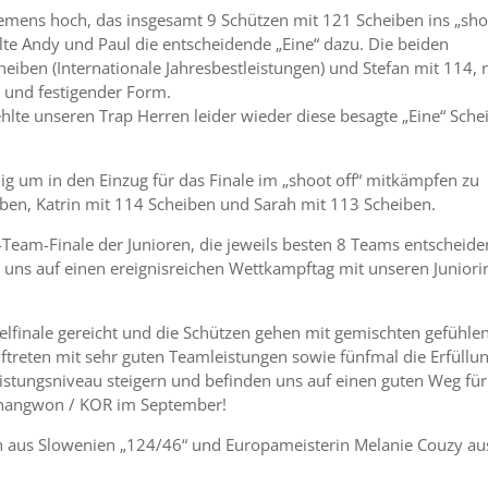
emens hoch, das insgesamt 9 Schützen mit 121 Scheiben ins „sho
ehlte Andy und Paul die entscheidende „Eine“ dazu. Die beiden
iben (Internationale Jahresbestleistungen) und Stefan mit 114, 
r und festigender Form.
hlte unseren Trap Herren leider wieder diese besagte „Eine“ Sche
 um in den Einzug für das Finale im „shoot off“ mitkämpfen zu
ben, Katrin mit 114 Scheiben und Sarah mit 113 Scheiben.
-Team-Finale der Junioren, die jeweils besten 8 Teams entscheid
r uns auf einen ereignisreichen Wettkampftag mit unseren Juniori
inzelfinale gereicht und die Schützen gehen mit gemischten gefühle
treten mit sehr guten Teamleistungen sowie fünfmal die Erfüllu
stungsniveau steigern und befinden uns auf einen guten Weg fü
Changwon / KOR im September!
 aus Slowenien „124/46“ und Europameisterin Melanie Couzy au