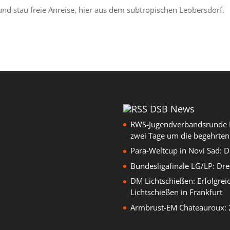
d stau freie Anreise, hier aus dem subtropischen Leobersdorf.
DSB News
RWS-Jugendverbandsrunde B
zwei Tage um die begehrten
Para-Weltcup in Novi Sad: 
Bundesligafinale LG/LP: Dre
DM Lichtschießen: Erfolgrei
Lichtschießen in Frankfurt
Armbrust-EM Chateauroux: 