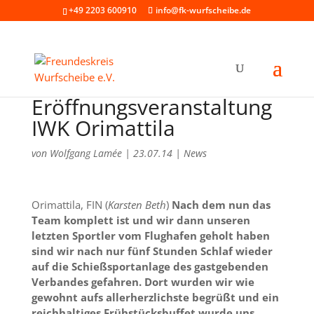
+49 2203 600910
info@fk-wurfscheibe.de
Eröffnungsveranstaltung
IWK Orimattila
von
Wolfgang Lamée
|
23.07.14
|
News
Orimattila, FIN (
Karsten Beth
)
Nach dem nun das
Team komplett ist und wir dann unseren
letzten Sportler vom Flughafen geholt haben
sind wir nach nur fünf Stunden Schlaf wieder
auf die Schießsportanlage des gastgebenden
Verbandes gefahren. Dort wurden wir wie
gewohnt aufs allerherzlichste begrüßt und ein
reichhaltiges Frühstücksbuffet wurde uns