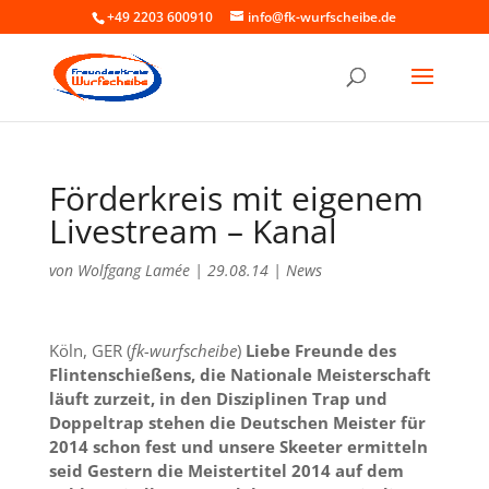
+49 2203 600910
info@fk-wurfscheibe.de
Förderkreis mit eigenem
Livestream – Kanal
von
Wolfgang Lamée
|
29.08.14
|
News
Köln, GER (
fk-wurfscheibe
)
Liebe Freunde des
Flintenschießens, die Nationale Meisterschaft
läuft zurzeit, in den Disziplinen Trap und
Doppeltrap stehen die Deutschen Meister für
2014 schon fest und unsere Skeeter ermitteln
seid Gestern die Meistertitel 2014 auf dem