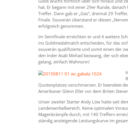
Goldi wuchs förmlich über sich hinaus und zei
hat. Er begann mit einer 29er Runde, danach
Treffer. Dann gab er „Gas“, dreimal 29 Treffe
Finale. Souverän überstand er diesen „Nerven
erfolgreich genommen.
Im Semifinale erreichten er und 4 weitere Sc
ins Goldmedalmatch entscheiden, für das sich
souverän qualifizierte und somit einen der z
den Inder Asab Mohad bezwang, der sich ebe
gelang, einfach Wahnsinn!
I
R
Quotenplatzes verschmerzen. Er beendete den
Amerikaner Glenn Eller vor dem Briten Steven
Unser zweiter Starter Andy Löw hatte seit 
Lendenwirbelbereich. Keine optimalen Voraus
Magenkrämpfe durch, mit 140 Treffern erreicht
ständig ansteigende Leistungskurve im gesam