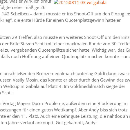
gte, was er wirklich drauf
 folgten eher mäßige 26
r, 142 Scheiben – damit musste er ins Shoot-Off um den Einzug in
krieg“, die erste Hürde für einen Quotenplatzgewinn hatte er
hützen 29 Treffer, also musste ein weiteres Shoot-Off um den Ein
 der Brite Steven Scott mit einer maximalen Runde von 30 Treffe
wei zu vergebenden Quotenplätze sicher hatte. Wichtig war, das G
nfalls noch Hoffnung auf einen Quotenplatz machen konnte – un
m anschließenden Bronzemedalmatch unterlag Goldi dann zwar
ussen Vasily Mosin, das konnte er aber durch den Gewinn des zw
 Weltcup in Gabala auf Platz 4. Im Goldmedalmatch siegte der
 Scott.
dem Vortag Magen-Darm-Probleme, außerdem eine Blockierung im
setzungen für einen guten Wettkampf. Aber Andy biss sich trotz
e er den 11. Platz. Auch eine sehr gute Leistung, die nahtlos an 
ten Jahresverlauf anknüpft. Gut gekämpft, Andy!