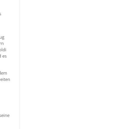
s
zug
rn
oldi
d es
 dem
eiten
seine