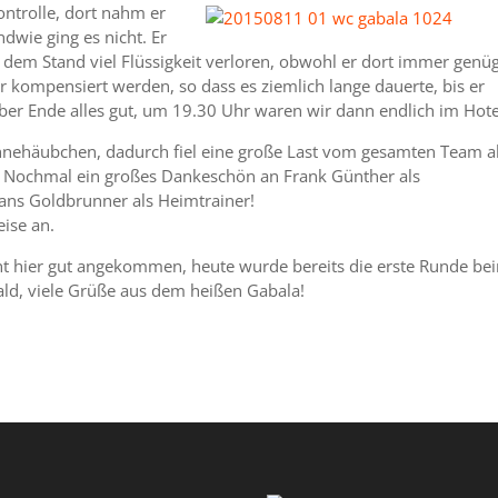
ntrolle, dort nahm er
dwie ging es nicht. Er
 dem Stand viel Flüssigkeit verloren, obwohl er dort immer genü
 kompensiert werden, so dass es ziemlich lange dauerte, bis er
ber Ende alles gut, um 19.30 Uhr waren wir dann endlich im Hote
hnehäubchen, dadurch fiel eine große Last vom gesamten Team a
! Nochmal ein großes Dankeschön an Frank Günther als
ans Goldbrunner als Heimtrainer!
ise an.
cht hier gut angekommen, heute wurde bereits die erste Runde be
 bald, viele Grüße aus dem heißen Gabala!