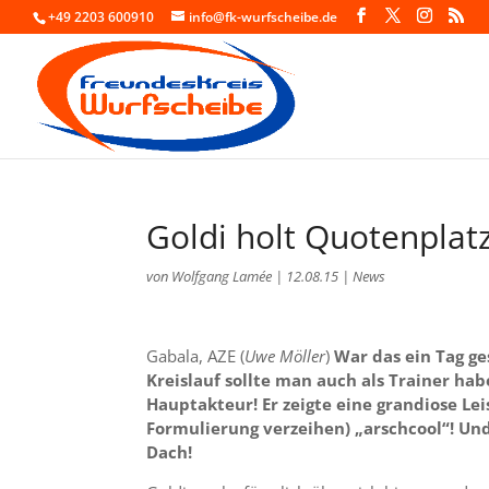
+49 2203 600910
info@fk-wurfscheibe.de
Goldi holt Quotenplat
von
Wolfgang Lamée
|
12.08.15
|
News
Gabala, AZE (
Uwe Möller
)
War das ein Tag ge
Kreislauf sollte man auch als Trainer hab
Hauptakteur! Er zeigte eine grandiose Le
Formulierung verzeihen) „arschcool“! Und
Dach!