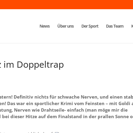
News
Über uns
Der Sport
Das Team
z im Doppeltrap
stern! Definitiv nichts für schwache Nerven, und einen sta
en! Das war ein sportlicher Krimi vom Feinsten – mit Goldi 
istung, Nerven wie Drahtseile- einfach (man möge mir die
 bei dieser Hitze auf dem Finalstand in der prallen Sonne 