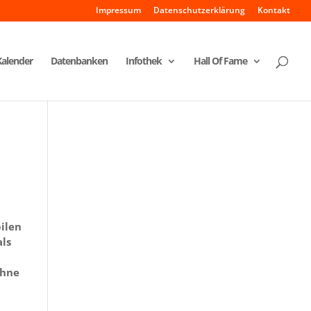
Impressum
Datenschutzerklärung
Kontakt
Kalender
Datenbanken
Infothek
Hall Of Fame
bilen
als
ohne