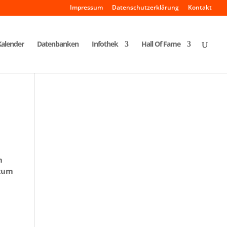
Impressum
Datenschutzerklärung
Kontakt
Kalender
Datenbanken
Infothek
Hall Of Fame
n
 zum