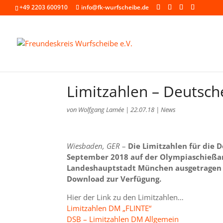
+49 2203 600910
info@fk-wurfscheibe.de
Limitzahlen – Deutsch
von
Wolfgang Lamée
|
22.07.18
|
News
Wiesbaden, GER
–
Die Limitzahlen für die D
September 2018 auf der Olympiaschießan
Landeshauptstadt München ausgetragen 
Download zur Verfügung.
Hier der Link zu den Limitzahlen…
Limitzahlen DM „FLINTE“
DSB – Limitzahlen DM Allgemein