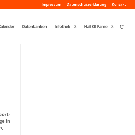
Impressum
Datenschutzerklärung
Kontakt
Kalender
Datenbanken
Infothek
Hall Of Fame
port-
ge in
n,