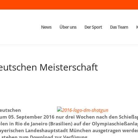
News
Über uns
Der Sport
Das Team
eutschen Meisterschaft
Deutschen
 zum 05. September 2016 nur drei Wochen nach den Schießs
n in Rio de Janeiro (Brasilien) auf der Olympiaschießanla
bayerischen Landeshauptstadt München ausgetragen werde
 stehen zum Download zur Verfügung.