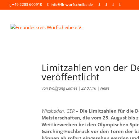
+49 2203 600910
info@fk-wurfscheibe.de
Limitzahlen von der D
veröffentlicht
von
Wolfgang Lamée
|
22.07.16
|
News
Wiesbaden, GER
– Die Limitzahlen für die 
Meisterschaften, die vom 25. August bis
Wettbewerben bei den Olympischen Spiele
Garching-Hochbrück vor den Toren der 
können ab sofort eingesehen werden und