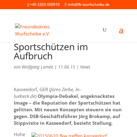
+49 2203 600910
info@fk-wurfscheibe.de
Sportschützen im
Aufbruch
von
Wolfgang Lamée
|
11.06.15
|
News
Kasseedorf, GER (
Jörns Zerbe, ln-
luebeck.de
)
Olympia-Debakel, angeknackstes
Image – die Reputation der Sportschützen hat
gelitten. Mit neuen Konzepten steuern sie nun
gegen. DSB-Geschäftsführer Jörg Brokamp, auf
Stippvisite in Kasseedorf, bezieht Stellung.
Hohe