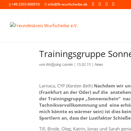
+49 2203 600910
info@fk-wurfscheibe.de
Trainingsgruppe Sonne
von
Wolfgang Lamée
|
15.02.15
|
News
Larnaca, CYP (
Karsten Beth
)
Nachdem wir uns
(Frankfurt an der Oder) auf die anstehend
der Trainingsgruppe „Sonnenschein“ nac
Technikvervollkommnung und eine erhöht
mich könnte es wärmer sein) ist dies k
Sportlern an, dass der Lustfaktor Schie
Till, Binde, Oleg, Katrin, Jonas und Sarah gen