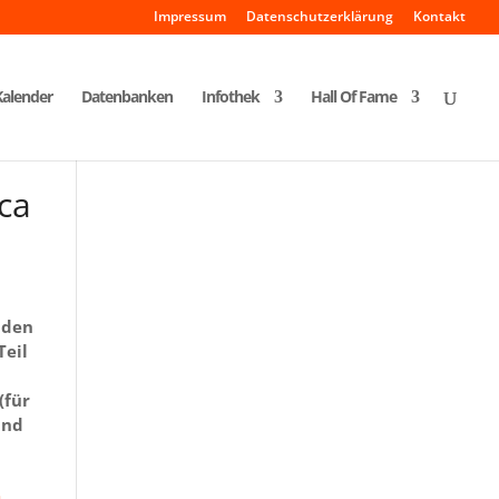
Impressum
Datenschutzerklärung
Kontakt
Kalender
Datenbanken
Infothek
Hall Of Fame
ca
lden
Teil
(für
und