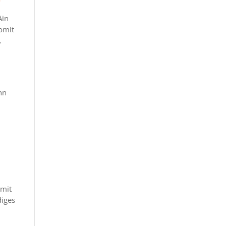
Ain
omit
.
nn
 mit
diges