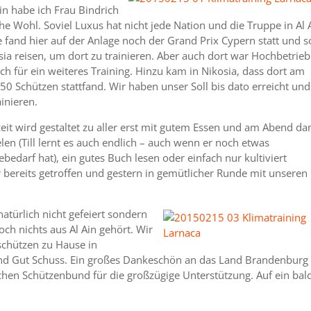
rin habe ich Frau Bindrich
he Wohl. Soviel Luxus hat nicht jede Nation und die Truppe in Al 
fand hier auf der Anlage noch der Grand Prix Cypern statt und s
ia reisen, um dort zu trainieren. Aber auch dort war Hochbetrieb
ch für ein weiteres Training. Hinzu kam in Nikosia, dass dort am
150 Schützen stattfand. Wir haben unser Soll bis dato erreicht und
ainieren.
zeit wird gestaltet zu aller erst mit gutem Essen und am Abend da
elen (Till lernt es auch endlich – auch wenn er noch etwas
bedarf hat), ein gutes Buch lesen oder einfach nur kultiviert
 bereits getroffen und gestern in gemütlicher Runde mit unseren
atürlich nicht gefeiert sondern
och nichts aus Al Ain gehört. Wir
schützen zu Hause in
 und Gut Schuss. Ein großes Dankeschön an das Land Brandenburg
en Schützenbund für die großzügige Unterstützung. Auf ein bal