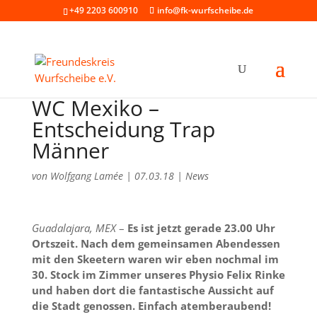
+49 2203 600910
info@fk-wurfscheibe.de
WC Mexiko –
Entscheidung Trap
Männer
von
Wolfgang Lamée
|
07.03.18
|
News
Guadalajara, MEX
–
Es ist jetzt gerade 23.00 Uhr
Ortszeit. Nach dem gemeinsamen Abendessen
mit den Skeetern waren wir eben nochmal im
30. Stock im Zimmer unseres Physio Felix Rinke
und haben dort die fantastische Aussicht auf
die Stadt genossen. Einfach atemberaubend!