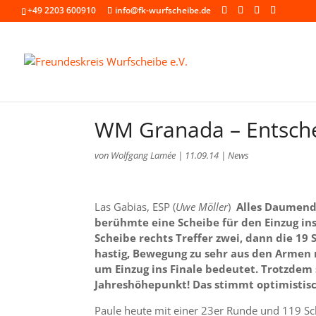
+49 2203 600910
info@fk-wurfscheibe.de
WM Granada – Entsche
von
Wolfgang Lamée
|
11.09.14
|
News
Las Gabias, ESP (
Uwe Möller
)
Alles Daumendr
berühmte eine Scheibe für den Einzug ins
Scheibe rechts Treffer zwei, dann die 19
hastig, Bewegung zu sehr aus den Armen r
um Einzug ins Finale bedeutet. Trotzdem s
Jahreshöhepunkt! Das stimmt optimistisch
Paule heute mit einer 23er Runde und 119 Sc