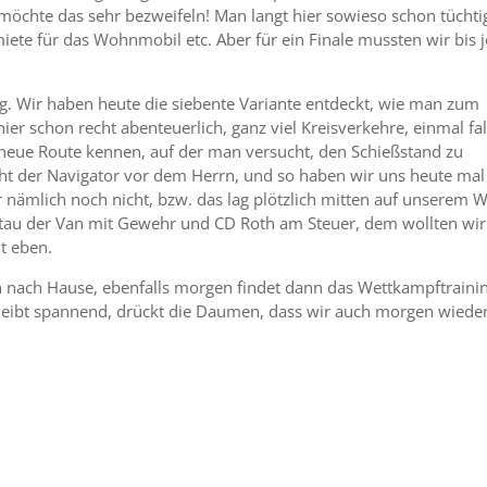
öchte das sehr bezweifeln! Man langt hier sowieso schon tüchtig
ete für das Wohnmobil etc. Aber für ein Finale mussten wir bis j
g. Wir haben heute die siebente Variante entdeckt, wie man zum
er schon recht abenteuerlich, ganz viel Kreisverkehre, einmal fa
neue Route kennen, auf der man versucht, den Schießstand zu
cht der Navigator vor dem Herrn, und so haben wir uns heute mal
 nämlich noch nicht, bzw. das lag plötzlich mitten auf unserem 
pptau der Van mit Gewehr und CD Roth am Steuer, dem wollten wir
t eben.
 nach Hause, ebenfalls morgen findet dann das Wettkampftrainin
bleibt spannend, drückt die Daumen, dass wir auch morgen wiede