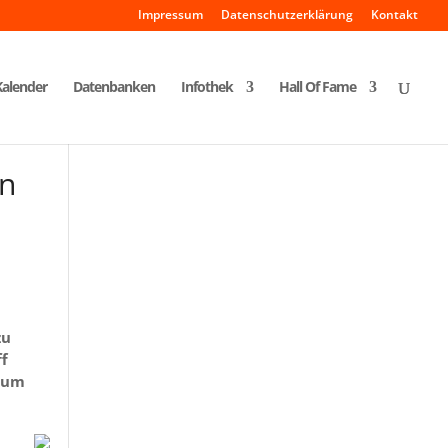
Impressum
Datenschutzerklärung
Kontakt
Kalender
Datenbanken
Infothek
Hall Of Fame
en
zu
ff
 zum