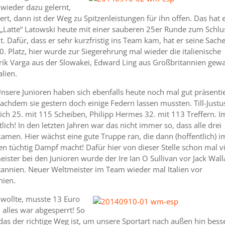
 wieder dazu gelernt,
iert, dann ist der Weg zu Spitzenleistungen für ihn offen. Das hat e
k „Latte“ Latowski heute mit einer sauberen 25er Runde zum Schlu
t. Dafür, dass er sehr kurzfristig ins Team kam, hat er seine Sach
. Platz, hier wurde zur Siegerehrung mal wieder die italienische
ik Varga aus der Slowakei, Edward Ling aus Großbritannien gew
alien.
nsere Junioren haben sich ebenfalls heute noch mal gut präsentie
achdem sie gestern doch einige Federn lassen mussten. Till-Justu
tich 25. mit 115 Scheiben, Philipp Hermes 32. mit 113 Treffern. I
lich! In den letzten Jahren war das nicht immer so, dass alle drei
amen. Hier wächst eine gute Truppe ran, die dann (hoffentlich) i
en tüchtig Dampf macht! Dafür hier von dieser Stelle schon mal vi
ister bei den Junioren wurde der Ire Ian O Sullivan vor Jack Wall
tannien. Neuer Weltmeister im Team wieder mal Italien vor
hien.
 wollte, musste 13 Euro
 alles war abgesperrt! So
das der richtige Weg ist, um unsere Sportart nach außen hin bess