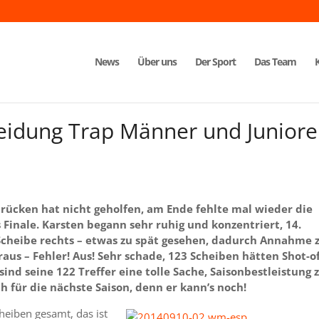
News
Über uns
Der Sport
Das Team
idung Trap Männer und Junior
ücken hat nicht geholfen, am Ende fehlte mal wieder die
 Finale. Karsten begann sehr ruhig und konzentriert, 14.
 Scheibe rechts – etwas zu spät gesehen, dadurch Annahme 
aus – Fehler! Aus! Sehr schade, 123 Scheiben hätten Shot-o
ind seine 122 Treffer eine tolle Sache, Saisonbestleistung
 für die nächste Saison, denn er kann’s noch!
heiben gesamt, das ist