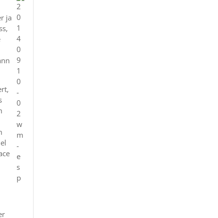
r ja
ss,
e
ann
rt,
s
m
m
el
ace
er