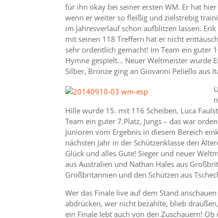
für ihn okay bei seiner ersten WM. Er hat hier
wenn er weiter so fleißig und zielstrebig train
im Jahresverlauf schon aufblitzen lassen. Eri
mit seinen 118 Treffern hat er nicht enttäusch
sehr ordentlich gemacht! Im Team ein guter 10
Hymne gespielt… Neuer Weltmeister wurde Er
Silber, Bronze ging an Giovanni Peliello aus It
U
n
Hille wurde 15. mit 116 Scheiben, Luca Fauls
Team ein guter 7.Platz, Jungs – das war ordent
Junioren vom Ergebnis in diesem Bereich eink
nächsten Jahr in der Schützenklasse den Älter
Glück und alles Gute! Sieger und neuer Weltme
aus Australien und Nathan Hales aus Großbri
Großbritannien und den Schützen aus Tschec
Wer das Finale live auf dem Stand anschauen
abdrücken, wer nicht bezahlte, blieb draußen,
ein Finale lebt auch von den Zuschauern! Ob 