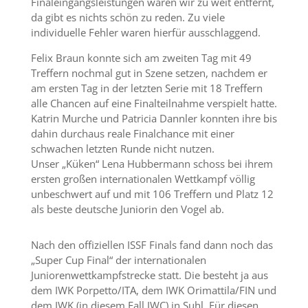
Finaleingangsleistungen waren wir zu weit entfernt,
da gibt es nichts schön zu reden. Zu viele
individuelle Fehler waren hierfür ausschlaggend.
Felix Braun konnte sich am zweiten Tag mit 49
Treffern nochmal gut in Szene setzen, nachdem er
am ersten Tag in der letzten Serie mit 18 Treffern
alle Chancen auf eine Finalteilnahme verspielt hatte.
Katrin Murche und Patricia Dannler konnten ihre bis
dahin durchaus reale Finalchance mit einer
schwachen letzten Runde nicht nutzen.
Unser „Küken“ Lena Hubbermann schoss bei ihrem
ersten großen internationalen Wettkampf völlig
unbeschwert auf und mit 106 Treffern und Platz 12
als beste deutsche Juniorin den Vogel ab.
Nach den offiziellen ISSF Finals fand dann noch das
„Super Cup Final“ der internationalen
Juniorenwettkampfstrecke statt. Die besteht ja aus
dem IWK Porpetto/ITA, dem IWK Orimattila/FIN und
dem IWK (in diesem Fall JWC) in Suhl. Für diesen