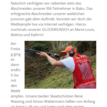
Natürlich verfolgten wir nebenbei stets das
Abschneiden unserer EM-Teilnehmer in Baku. Das
erfolgreiche Abschneiden unserer weiblichen
Junioren gab allen Auftrieb. Konnten wir doch die
Wettkämpfe live via Internet verfolgen. Hierzu
nochmals unseren GLÜCKWUNSCH an Marie-Louis,
Bettina und Kathrin!
Am
Freita
g ging
es
dann
endlic
h los
mit
den
Wettk
ämpfen. Unsere beiden Skeetschützen René
Wassing und Simon Waltermann ließen von Anfang
an keine Luft ran und lagen nach dem ersten