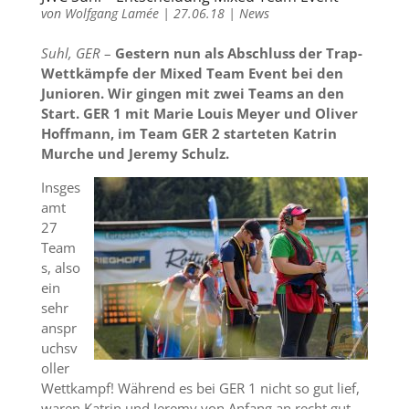
von
Wolfgang Lamée
|
27.06.18
|
News
Suhl, GER
–
Gestern nun als Abschluss der Trap-
Wettkämpfe der Mixed Team Event bei den
Junioren. Wir gingen mit zwei Teams an den
Start. GER 1 mit Marie Louis Meyer und Oliver
Hoffmann, im Team GER 2 starteten Katrin
Murche und Jeremy Schulz.
Insges
amt
27
Team
s, also
ein
sehr
anspr
uchsv
oller
Wettkampf! Während es bei GER 1 nicht so gut lief,
waren Katrin und Jeremy von Anfang an recht gut