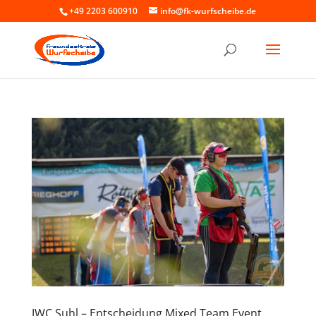
+49 2203 600910
info@fk-wurfscheibe.de
JWC Suhl – Entscheidung Mixed Team Event