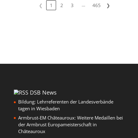
…
❮
1
2
3
465
❯
DSB News
Bildung: Lehrreferenten der Landesverbände
tagen in Wiesbaden
Armbrust-EM Châteauroux: Weitere Medaillen bei
der Armbrust Europameisterschaft in
Châteauroux