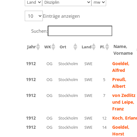
Einträge anzeigen
Suchen:
Name,
Jahr
WK
Ort
Land
Pl.
Vorname
1912
Goeldel,
OG
Stockholm
SWE
Silber
Alfred
1912
Preuß,
OG
Stockholm
SWE
5
Albert
1912
von Zedlitz
OG
Stockholm
SWE
7
und Leipe,
Franz
1912
Koch, Erlan
OG
Stockholm
SWE
12
1912
Goeldel,
OG
Stockholm
SWE
14
Horst