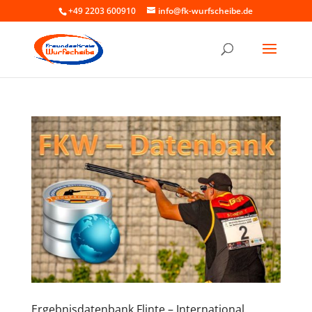
+49 2203 600910
info@fk-wurfscheibe.de
Ergebnisdatenbank Flinte – International