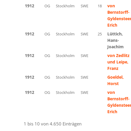
1912
von
OG
Stockholm
SWE
18
Bernstorff-
Gyldenstee
Erich
1912
Lüttich,
OG
Stockholm
SWE
25
Hans-
Joachim
1912
von Zedlitz
OG
Stockholm
SWE
Bronze
und Leipe,
Franz
1912
Goeldel,
OG
Stockholm
SWE
Bronze
Horst
1912
von
OG
Stockholm
SWE
Bronze
Bernstorff-
Gyldenstee
Erich
1 bis 10 von 4.650 Einträgen