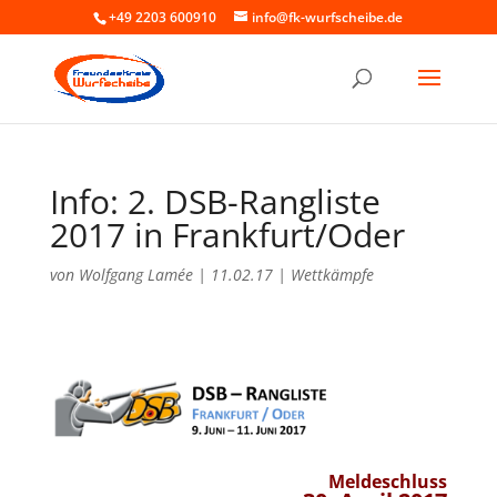
+49 2203 600910
info@fk-wurfscheibe.de
Info: 2. DSB-Rangliste
2017 in Frankfurt/Oder
von
Wolfgang Lamée
|
11.02.17
|
Wettkämpfe
Meldeschluss