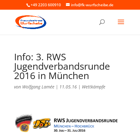
+49 2203 600910
info@fk-wurfscheibe.de
Info: 3. RWS
Jugendverbandsrunde
2016 in München
von
Wolfgang Lamée
|
11.05.16
|
Wettkämpfe