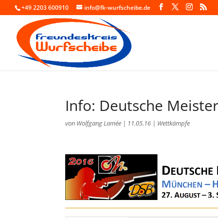
+49 2203 600910
info@fk-wurfscheibe.de
Info: Deutsche Meiste
von
Wolfgang Lamée
|
11.05.16
|
Wettkämpfe