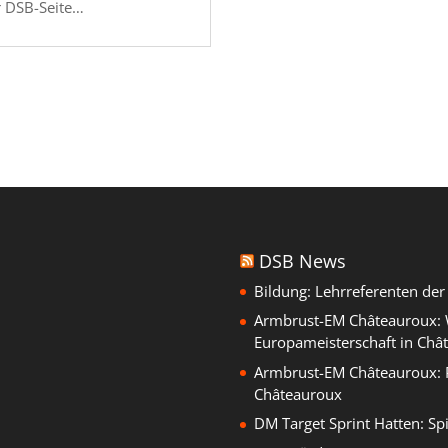
r DSB-Seite…
DSB News
Bildung: Lehrreferenten de
Armbrust-EM Châteauroux: W
Europameisterschaft in Châ
Armbrust-EM Châteauroux: 
Châteauroux
DM Target Sprint Hatten: Sp