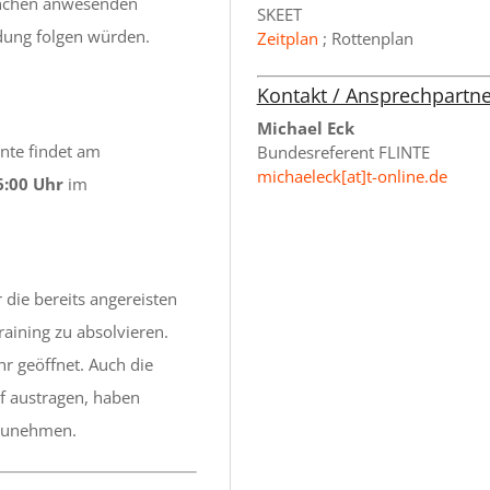
ünchen anwesenden
SKEET
dung folgen würden.
Zeitplan
; Rottenplan
Kontakt / Ansprechpartne
Michael Eck
inte findet am
Bundesreferent FLINTE
michaeleck[at]t-online.de
6:00 Uhr
im
 die bereits angereisten
raining zu absolvieren.
hr geöffnet. Auch die
f austragen, haben
lzunehmen.