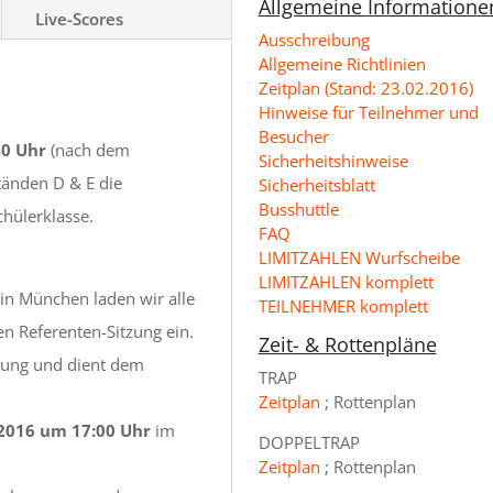
Allgemeine Informatione
Live-Scores
Ausschreibung
Allgemeine Richtlinien
Zeitplan (Stand: 23.02.2016)
Hinweise für Teilnehmer und
Besucher
40 Uhr
(nach dem
Sicherheitshinweise
tänden D & E die
Sicherheitsblatt
Busshuttle
chülerklasse.
FAQ
LIMITZAHLEN Wurfscheibe
LIMITZAHLEN komplett
in München laden wir alle
TEILNEHMER komplett
en Referenten-Sitzung ein.
Zeit- & Rottenpläne
dnung und dient dem
TRAP
Zeitplan
; Rottenplan
 2016 um 17:00 Uhr
im
DOPPELTRAP
Zeitplan
; Rottenplan