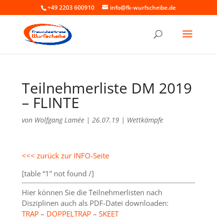
+49 2203 600910
info@fk-wurfscheibe.de
Teilnehmerliste DM 2019
– FLINTE
von
Wolfgang Lamée
|
26.07.19
|
Wettkämpfe
<<< zurück zur INFO-Seite
[table “1” not found /]
Hier können Sie die Teilnehmerlisten nach
Disziplinen auch als PDF-Datei downloaden:
TRAP
–
DOPPELTRAP
–
SKEET