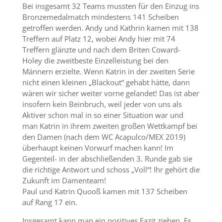
Bei insgesamt 32 Teams mussten für den Einzug ins
Bronzemedalmatch mindestens 141 Scheiben
getroffen werden. Andy und Kathrin kamen mit 138
Treffern auf Platz 12, wobei Andy hier mit 74
Treffern glänzte und nach dem Briten Coward-
Holey die zweitbeste Einzelleistung bei den
Männern erzielte. Wenn Katrin in der zweiten Serie
nicht einen kleinen „Blackout“ gehabt hätte, dann
wären wir sicher weiter vorne gelandet! Das ist aber
insofern kein Beinbruch, weil jeder von uns als
Aktiver schon mal in so einer Situation war und
man Katrin in ihrem zweiten großen Wettkampf bei
den Damen (nach dem WC Acapulco/MEX 2019)
überhaupt keinen Vorwurf machen kann! Im
Gegenteil- in der abschließenden 3. Runde gab sie
die richtige Antwort und schoss „Voll“! Ihr gehört die
Zukunft im Damenteam!
Paul und Katrin Quooß kamen mit 137 Scheiben
auf Rang 17 ein.
Insgesamt kann man ein positives Fazit ziehen. Es