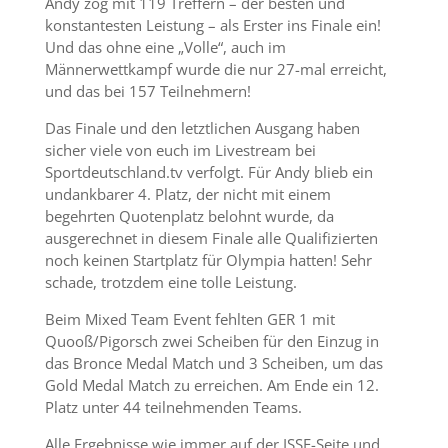
Andy zog mit 119 Treffern – der besten und
konstantesten Leistung – als Erster ins Finale ein!
Und das ohne eine „Volle“, auch im
Männerwettkampf wurde die nur 27-mal erreicht,
und das bei 157 Teilnehmern!
Das Finale und den letztlichen Ausgang haben
sicher viele von euch im Livestream bei
Sportdeutschland.tv verfolgt. Für Andy blieb ein
undankbarer 4. Platz, der nicht mit einem
begehrten Quotenplatz belohnt wurde, da
ausgerechnet in diesem Finale alle Qualifizierten
noch keinen Startplatz für Olympia hatten! Sehr
schade, trotzdem eine tolle Leistung.
Beim Mixed Team Event fehlten GER 1 mit
Quooß/Pigorsch zwei Scheiben für den Einzug in
das Bronce Medal Match und 3 Scheiben, um das
Gold Medal Match zu erreichen. Am Ende ein 12.
Platz unter 44 teilnehmenden Teams.
Alle Ergebnisse wie immer auf der ISSF-Seite und