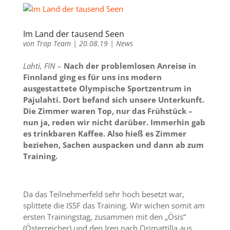
Im Land der tausend Seen
von
Trap Team
|
20.08.19
|
News
Lahti, FIN
–
Nach der problemlosen Anreise in
Finnland ging es für uns ins modern
ausgestattete Olympische Sportzentrum in
Pajulahti. Dort befand sich unsere Unterkunft.
Die Zimmer waren Top, nur das Frühstück –
nun ja, reden wir nicht darüber. Immerhin gab
es trinkbaren Kaffee. Also hieß es Zimmer
beziehen, Sachen auspacken und dann ab zum
Training.
Da das Teilnehmerfeld sehr hoch besetzt war,
splittete die ISSF das Training. Wir wichen somit am
ersten Trainingstag, zusammen mit den „Ösis“
(Österreicher) und den Iren nach Orimattilla aus.