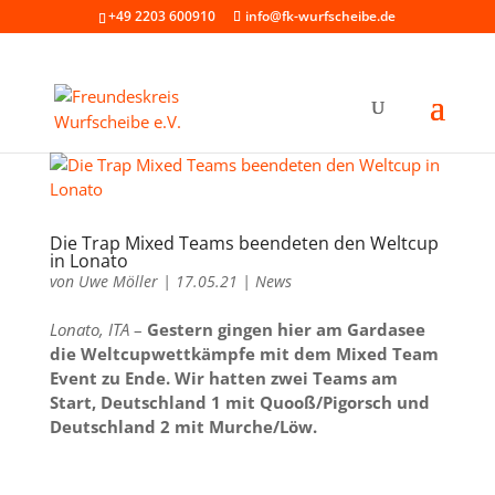
+49 2203 600910
info@fk-wurfscheibe.de
Die Trap Mixed Teams beendeten den Weltcup
in Lonato
von
Uwe Möller
|
17.05.21
|
News
Lonato, ITA
–
Gestern gingen hier am Gardasee
die Weltcupwettkämpfe mit dem Mixed Team
Event zu Ende. Wir hatten zwei Teams am
Start, Deutschland 1 mit Quooß/Pigorsch und
Deutschland 2 mit Murche/Löw.