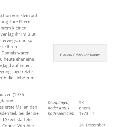
chon von klein auf
ung. Ihre Eltern
 ihrem kleinen
ver lag ihr im Blut.
unterwegs, und so
sie ihren
m. Damals waren
Claudia Gräfin von Kanitz
zu heute eher eine
 Jagd auf Enten,
gungsjagd reizte
früh die Liebe zum
chützen (1976
gd- und
Disziplin(en)
SK
as erste Mal an den
Kaderstatus
ehem.
en teil, bei der sie
Kaderzeitraum
1973 – ?
d Skeet startete.
24. Dezember
„Conny“ Wirnhier,