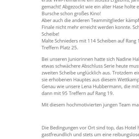
gemacht! Abgezockt wie ein alter Hase holte
Bursche schon großes Kino!
Aber auch die anderen Teammitglieder kämpfte
Finale nicht mehr erreicht werden konnte. Sc
Scheibe!
Malte Schnieders mit 114 Scheiben auf Rang 1
Treffern Platz 25.
Bei unseren Juniorinnen hatte sich Nadine Ha
etwas schwächere Abschluss Serie heute musst
zweiten Scheibe unglücklich aus. Trotzdem ein
sie erhobenen Hauptes aus diesem Wettkamp
Genau wie unsere Lena Hubbermann, die mit 1
dann mit 95 Treffern auf Rang 19.
Mit diesem hochmotivierten jungen Team mach
Die Bedingungen vor Ort sind top, das Hotel h
gastfreundlich und stets um eine reibungslo