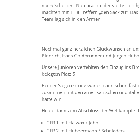
nur 6 Scheiben. Nun brachte der vierte Durch
machten mit 11:8 Treffern „den Sack zu“. Das
Team lag sich in den Armen!
Nochmal ganz herzlichen Glückwunsch an uns
Bindrich, Hans Goldbrunner und Jürgen Hubbe
Unsere Junioren verfehlten den Einzug ins B
belegten Platz 5.
Bei der Siegerehrung war es dann schon fast 
zusammen mit den amerikanischen und italie
hatte wir!
Heute dann zum Abschluss der Wettkämpfe d
GER 1 mit Halwax / John
GER 2 mit Hubbermann / Schnieders