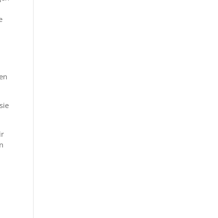
e
ten
sie
ir
rn