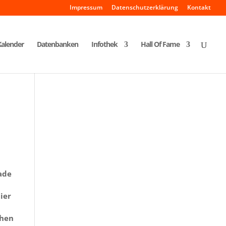
Impressum
Datenschutzerklärung
Kontakt
Kalender
Datenbanken
Infothek
Hall Of Fame
ade
ier
chen