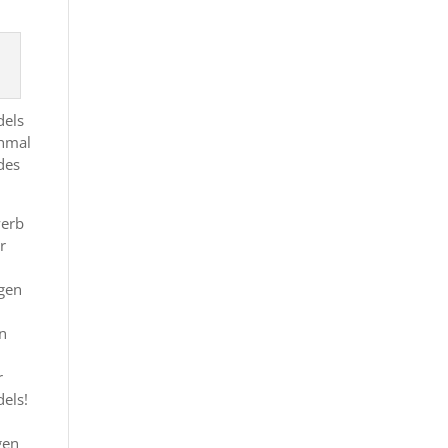
dels
chmal
 des
werb
r
ngen
in
r
dels!
gen