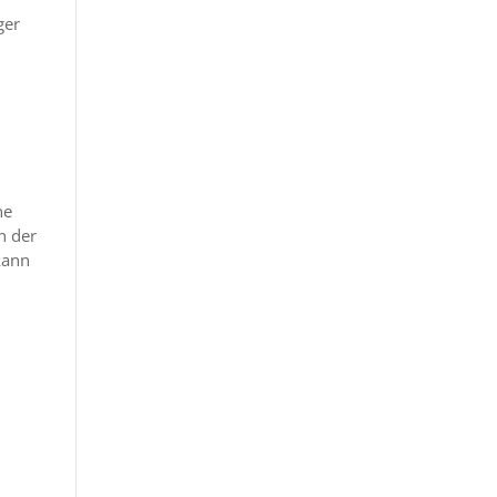
ger
ne
h der
kann