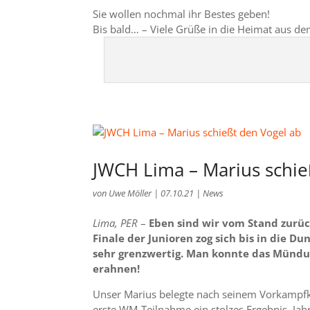
Sie wollen nochmal ihr Bestes geben!
Bis bald… – Viele Grüße in die Heimat aus de
JWCH Lima – Marius schie
von
Uwe Möller
|
07.10.21
|
News
Lima, PER
–
Eben sind wir vom Stand zurüc
Finale der Junioren zog sich bis in die 
sehr grenzwertig. Man konnte das Mündun
erahnen!
Unser Marius belegte nach seinem Vorkampfkr
erste WM-Teilnahme ein stolzes Ergebnis, Jah