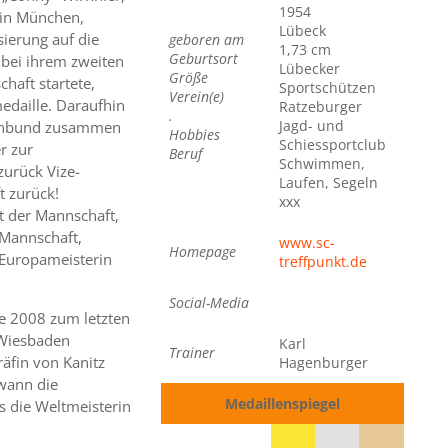
1954
in München,
Lübeck
isierung auf die
geboren am
1,73 cm
Geburtsort
3 bei ihrem zweiten
Lübecker
Größe
chaft startete,
Sportschützen
Verein(e)
edaille. Daraufhin
Ratzeburger
.
..
Jagd- und
tzenbund zusammen
Hobbies
Schiessportclub
r zur
Beruf
Schwimmen,
zurück Vize-
Laufen, Segeln
t zurück!
xxx
t der Mannschaft,
 Mannschaft,
www.sc-
Homepage
-Europameisterin
treffpunkt.de
Social-Media
sie 2008 zum letzten
 Wiesbaden
Karl
Trainer
äfin von Kanitz
Hagenburger
ewann die
Medaillenspiegel
s die Weltmeisterin