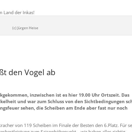
m Land der Inkas!
(c) Jürgen Heise
ßt den Vogel ab
kgekommen, inzwischen ist es hier 19.00 Uhr Ortszeit. Das
Dunkelheit und war zum Schluss von den Sichtbedingungen s
gsfeuer sehen, die Scheiben am Ende aber fast nur noch
acher von 119 Scheiben im Finale der Besten den 6.Platz. Für s
resbestleistung zum Saisonhöhepunkt – wir haben alles richtig