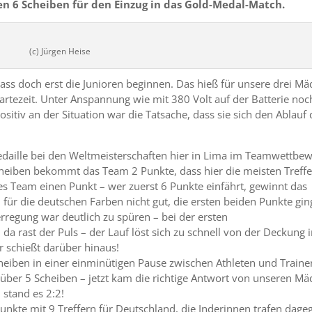
ten 6 Scheiben für den Einzug in das Gold-Medal-Match.
(c) Jürgen Heise
ass doch erst die Junioren beginnen. Das hieß für unsere drei Mä
artezeit. Unter Anspannung wie mit 380 Volt auf der Batterie no
Positiv an der Situation war die Tatsache, dass sie sich den Ablauf
edaille bei den Weltmeisterschaften hier in Lima im Teamwettbe
heiben bekommt das Team 2 Punkte, dass hier die meisten Treffe
des Team einen Punkt – wer zuerst 6 Punkte einfährt, gewinnt das
für die deutschen Farben nicht gut, die ersten beiden Punkte gi
rregung war deutlich zu spüren – bei der ersten
da rast der Puls – der Lauf löst sich zu schnell von der Deckung 
r schießt darüber hinaus!
eiben in einer einminütigen Pause zwischen Athleten und Traine
l über 5 Scheiben – jetzt kam die richtige Antwort von unseren Mä
 stand es 2:2!
unkte mit 9 Treffern für Deutschland, die Inderinnen trafen dage