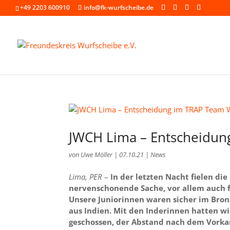
+49 2203 600910
info@fk-wurfscheibe.de
JWCH Lima – Entscheidu
von
Uwe Möller
|
07.10.21
|
News
Lima, PER
–
In der letzten Nacht fielen d
nervenschonende Sache, vor allem auch f
Unsere Juniorinnen waren sicher im Bro
aus Indien. Mit den Inderinnen hatten w
geschossen, der Abstand nach dem Vorka