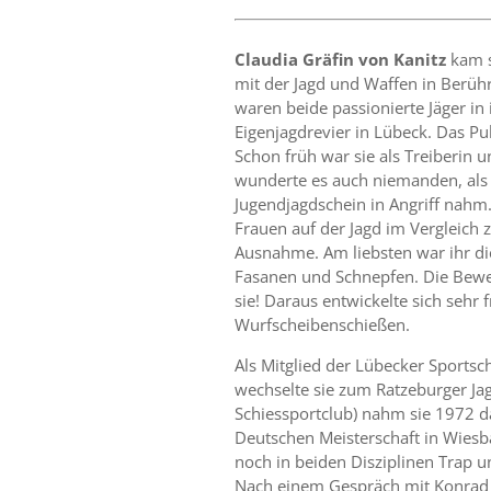
Claudia Gräfin von Kanitz
kam s
mit der Jagd und Waffen in Berühr
waren beide passionierte Jäger in
Eigenjagdrevier in Lübeck. Das Pul
Schon früh war sie als Treiberin 
wunderte es auch niemanden, als 
Jugendjagdschein in Angriff nah
Frauen auf der Jagd im Vergleich 
Ausnahme. Am liebsten war ihr die
Fasanen und Schnep­fen. Die Bewe
sie! Daraus entwickelte sich sehr 
Wurfscheibenschießen.
Als Mitglied der Lübecker Sports
wechselte sie zum Ratzeburger Ja
Schiessportclub) nahm sie 1972 d
Deutschen Meisterschaft in Wiesbad
noch in beiden Disziplinen Trap un
Nach einem Gespräch mit Konrad 