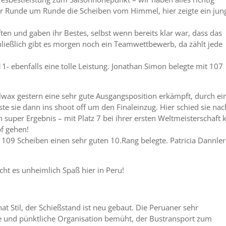
 er Runde um Runde die Scheiben vom Himmel, hier zeigte ein jun
n und gaben ihr Bestes, selbst wenn bereits klar war, dass das
hließlich gibt es morgen noch ein Teamwettbewerb, da zählt jede
1- ebenfalls eine tolle Leistung. Jonathan Simon belegte mit 107
lwax gestern eine sehr gute Ausgangsposition erkämpft, durch ei
e sie dann ins shoot off um den Finaleinzug. Hier schied sie nac
 super Ergebnis – mit Platz 7 bei ihrer ersten Weltmeisterschaft 
f gehen!
09 Scheiben einen sehr guten 10.Rang belegte. Patricia Dannler
t es unheimlich Spaß hier in Peru!
at Stil, der Schießstand ist neu gebaut. Die Peruaner sehr
se und pünktliche Organisation bemüht, der Bustransport zum