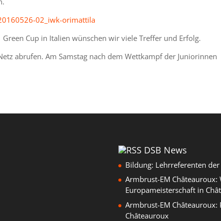
n.
reen Cup in Italien wünschen wir viele Treffer und Erfolg.
etz abrufen. Am Samstag nach dem Wettkampf der Juniorinnen
DSB News
Bildung: Lehrreferenten de
Armbrust-EM Châteauroux: W
Europameisterschaft in Châ
Armbrust-EM Châteauroux: 
Châteauroux