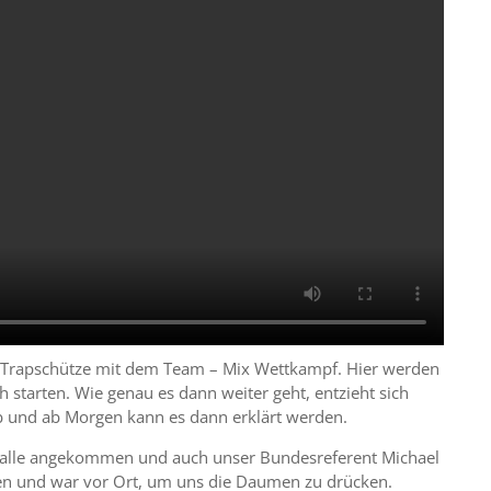
r Trapschütze mit dem Team – Mix Wettkampf. Hier werden
 starten. Wie genau es dann weiter geht, entzieht sich
b und ab Morgen kann es dann erklärt werden.
h alle angekommen und auch unser Bundesreferent Michael
sen und war vor Ort, um uns die Daumen zu drücken.