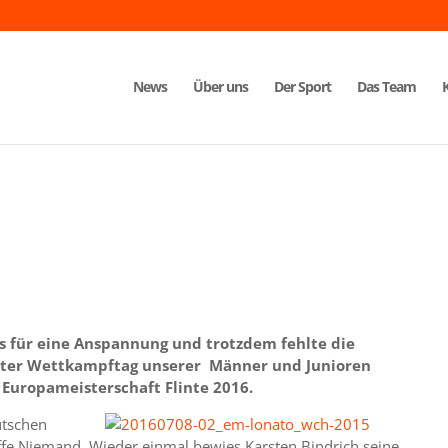
News
Über uns
Der Sport
Das Team
as für eine Anspannung und trotzdem fehlte die
eiter Wettkampftag unserer Männer und Junioren
n Europameisterschaft Flinte 2016.
utschen
ffe Niemand. Wieder einmal bewies Karsten Bindrich seine