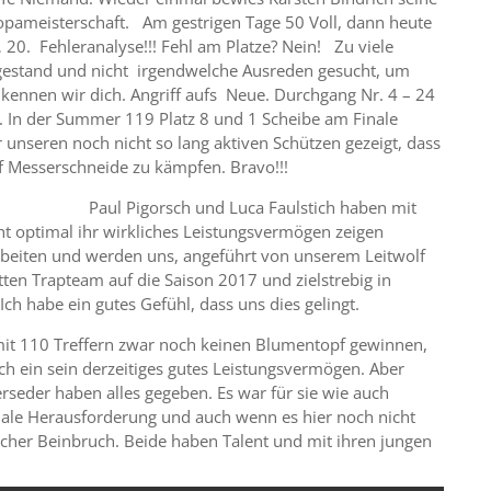
opameisterschaft. Am gestrigen Tage 50 Voll, dann heute
20. Fehleranalyse!!! Fehl am Platze? Nein! Zu viele
gestand und nicht irgendwelche Ausreden gesucht, um
o kennen wir dich. Angriff aufs Neue. Durchgang Nr. 4 – 24
 In der Summer 119 Platz 8 und 1 Scheibe am Finale
 unseren noch nicht so lang aktiven Schützen gezeigt, dass
uf Messerschneide zu kämpfen. Bravo!!!
Paul Pigorsch und Luca Faulstich haben mit
ht optimal ihr wirkliches Leistungsvermögen zeigen
rbeiten und werden uns, angeführt von unserem Leitwolf
ten Trapteam auf die Saison 2017 und zielstrebig in
ch habe ein gutes Gefühl, dass uns dies gelingt.
mit 110 Treffern zwar noch keinen Blumentopf gewinnen,
ich ein sein derzeitiges gutes Leistungsvermögen. Aber
rseder haben alles gegeben. Es war für sie wie auch
onale Herausforderung und auch wenn es hier noch nicht
rklicher Beinbruch. Beide haben Talent und mit ihren jungen