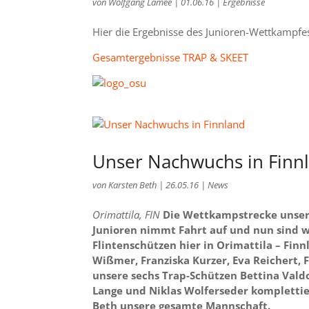
von
Wolfgang Lamée
|
01.06.16
|
Ergebnisse
Hier die Ergebnisse des Junioren-Wettkampfes
Gesamtergebnisse TRAP & SKEET
Unser Nachwuchs in Finn
von
Karsten Beth
|
26.05.16
|
News
Orimattila, FIN
Die Wettkampstrecke unser
Junioren nimmt Fahrt auf und nun sind 
Flintenschützen hier in Orimattila – Fin
Wißmer, Franziska Kurzer, Eva Reichert, 
unsere sechs Trap-Schützen Bettina Valdo
Lange und Niklas Wolferseder kompletti
Beth unsere gesamte Mannschaft.