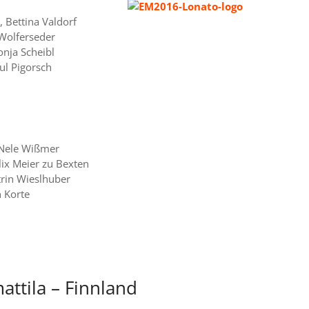
, Bettina Valdorf
 Wolferseder
onja Scheibl
ul Pigorsch
, Nele Wißmer
lix Meier zu Bexten
trin Wieslhuber
 Korte
attila – Finnland