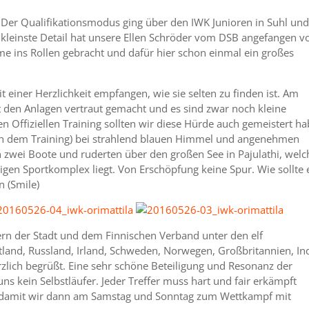
Der Qualifikationsmodus ging über den IWK Junioren in Suhl und
kleinste Detail hat unsere Ellen Schröder vom DSB angefangen 
e ins Rollen gebracht und dafür hier schon einmal ein großes
 einer Herzlichkeit empfangen, wie sie selten zu finden ist. Am
t den Anlagen vertraut gemacht und es sind zwar noch kleine
 Offiziellen Training sollten wir diese Hürde auch gemeistert ha
ach dem Training) bei strahlend blauen Himmel und angenehmen
 zwei Boote und ruderten über den großen See in Pajulathi, welc
igen Sportkomplex liegt. Von Erschöpfung keine Spur. Wie sollte 
n (Smile)
rn der Stadt und dem Finnischen Verband unter den elf
stland, Russland, Irland, Schweden, Norwegen, Großbritannien, In
rzlich begrüßt. Eine sehr schöne Beteiligung und Resonanz der
s kein Selbstläufer. Jeder Treffer muss hart und fair erkämpft
 damit wir dann am Samstag und Sonntag zum Wettkampf mit