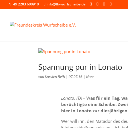
+49 2203 600910
info@fk-wurfscheibe.de
Spannung pur in Lonato
von
Karsten Beth
|
07.07.16
|
News
Lonato, ITA
– W
as für ein Tag, w
berüchtigte eine Scheibe. Zw
hier in Lonato zur diesjährige
Wer will ihn, den Matador des de
Flintenschießens missen – ich ho