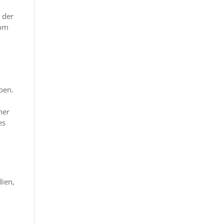
 der
vom
ben.
her
es
dien,