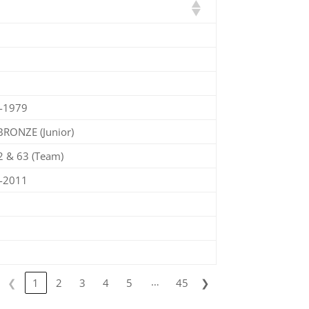
-1979
BRONZE (Junior)
2 & 63 (Team)
-2011
…
❮
1
2
3
4
5
45
❯